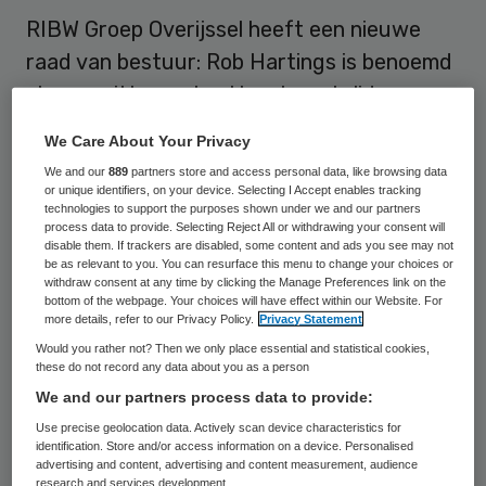
RIBW Groep Overijssel heeft een nieuwe
raad van bestuur: Rob Hartings is benoemd
als voorzitter en Ina Huesken als lid.
We Care About Your Privacy
Rob Hartings (56) is van huis uit econoom
We and our
889
partners store and access personal data, like browsing data
en een ervaren bestuurder in de
or unique identifiers, on your device. Selecting I Accept enables tracking
(jeugd)zorg. Op dit moment is hij lid van de
technologies to support the purposes shown under we and our partners
process data to provide. Selecting Reject All or withdrawing your consent will
raad van bestuur van Youké, een instelling
disable them. If trackers are disabled, some content and ads you see may not
be as relevant to you. You can resurface this menu to change your choices or
voor jeugdzorg in Utrecht. Ina Huesken
withdraw consent at any time by clicking the Manage Preferences link on the
bottom of the webpage. Your choices will have effect within our Website. For
(56) heeft een achtergrond in de
more details, refer to our Privacy Policy.
Privacy Statement
gehandicaptenzorg, GGZ en ouderenzorg.
Would you rather not? Then we only place essential and statistical cookies,
these do not record any data about you as a person
Zij werkt al enige jaren als zelfstandig
We and our partners process data to provide:
interimmanager en adviseur. Haar laatste
Use precise geolocation data. Actively scan device characteristics for
opdracht was bestuurder van Driezorg
identification. Store and/or access information on a device. Personalised
advertising and content, advertising and content measurement, audience
(organisatie voor wonen, zorg en welzijn in
research and services development.