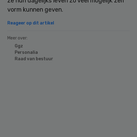
ze hun dagelijks leven zo veel mogelijk zelf
vorm kunnen geven.
Reageer op dit artikel
Meer over:
Ggz
Personalia
Raad van bestuur
Primary
Sidebar