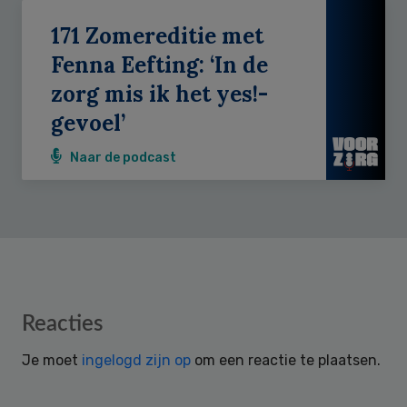
171 Zomereditie met
Fenna Eefting: ‘In de
zorg mis ik het yes!-
gevoel’
Naar de podcast
Reader
Reacties
Interactions
Je moet
ingelogd zijn op
om een reactie te plaatsen.