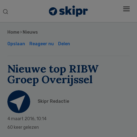
Search
this
Secondary
website
Sidebar
Home
›
Nieuws
Opslaan
Reageer nu
Delen
Nieuwe top RIBW
Groep Overijssel
Skipr Redactie
4 maart 2016
,
10:14
60 keer gelezen