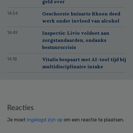
geld over
Geschorste huisarts Rhoon deed
14:54
werk onder invloed van alcohol
Inspectie: Livio voldoet aan
14:49
zorgstandaarden, ondanks
bestuurscrisis
Vitalis bespaart met AI-tool tijd bij
14:18
multidisciplinaire intake
Reader
Reacties
Interactions
Je moet
ingelogd zijn op
om een reactie te plaatsen.