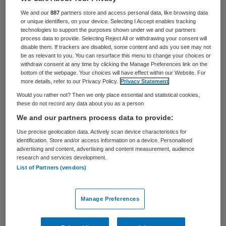
1377 keer gelezen
We and our
887
partners store and access personal data, like browsing data
or unique identifiers, on your device. Selecting I Accept enables tracking
De algemene ledenvergadering van het
technologies to support the purposes shown under we and our partners
Koninklijk Nederlands Genootschap voor
process data to provide. Selecting Reject All or withdrawing your consent will
disable them. If trackers are disabled, some content and ads you see may not
Fysiotherapie (KNGF) heeft ingestemd met
be as relevant to you. You can resurface this menu to change your choices or
withdraw consent at any time by clicking the Manage Preferences link on the
de benoeming van mr. drs. Lodi Hennink als
bottom of the webpage. Your choices will have effect within our Website. For
more details, refer to our Privacy Policy.
Privacy Statement
nieuwe voorzitter.
Would you rather not? Then we only place essential and statistical cookies,
these do not record any data about you as a person
We and our partners process data to provide:
Hennink volgt Guido van Woerkom op die op
Use precise geolocation data. Actively scan device characteristics for
eigen verzoek 1 maart aftrad. Jurist en
identification. Store and/or access information on a device. Personalised
econoom Hennink heeft langjarige ervaring
advertising and content, advertising and content measurement, audience
research and services development.
in het besturen, toezichthouden en
List of Partners (vendors)
adviseren onder andere in de
eerstelijnszorg.
Manage Preferences
Hij was tot en met 2016 algemeen directeur