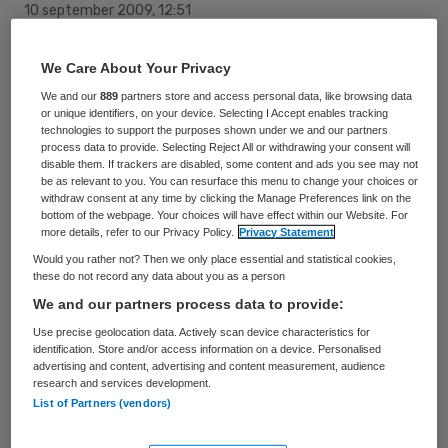
10 september 2009
,
12:51
46 keer gelezen
We Care About Your Privacy
Cordula Wagner is per 1 augustus benoemd
We and our
889
partners store and access personal data, like browsing data
or unique identifiers, on your device. Selecting I Accept enables tracking
tot bijzonder hoogleraar Patiëntveiligheid in
technologies to support the purposes shown under we and our partners
process data to provide. Selecting Reject All or withdrawing your consent will
de gezondheidszorg bij de afdeling Sociale
disable them. If trackers are disabled, some content and ads you see may not
be as relevant to you. You can resurface this menu to change your choices or
Geneeskunde van VU medisch centrum en
withdraw consent at any time by clicking the Manage Preferences link on the
EMGO+ van de Vrije Universiteit te
bottom of the webpage. Your choices will have effect within our Website. For
more details, refer to our Privacy Policy.
Privacy Statement
Amsterdam. Anneke Francke start daar per
Would you rather not? Then we only place essential and statistical cookies,
1 september als bijzonder hoogleraar
these do not record any data about you as a person
Verpleging en verzorging in de laatste
We and our partners process data to provide:
levensfase. Beiden zijn programmaleiders
Use precise geolocation data. Actively scan device characteristics for
identification. Store and/or access information on a device. Personalised
bij NIVEL.
advertising and content, advertising and content measurement, audience
research and services development.
List of Partners (vendors)
Cordula Wagner