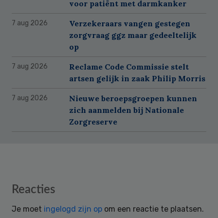
voor patiënt met darmkanker
Verzekeraars vangen gestegen
7 aug 2026
zorgvraag ggz maar gedeeltelijk
op
Reclame Code Commissie stelt
7 aug 2026
artsen gelijk in zaak Philip Morris
Nieuwe beroepsgroepen kunnen
7 aug 2026
zich aanmelden bij Nationale
Zorgreserve
Reader
Reacties
Interactions
Je moet
ingelogd zijn op
om een reactie te plaatsen.