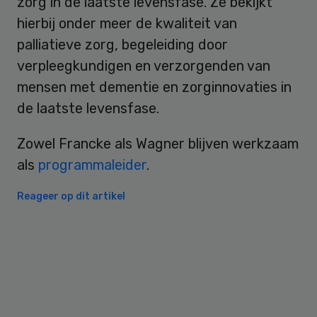
zorg in de laatste levensfase. Ze bekijkt
hierbij onder meer de kwaliteit van
palliatieve zorg, begeleiding door
verpleegkundigen en verzorgenden van
mensen met dementie en zorginnovaties in
de laatste levensfase.
Zowel Francke als Wagner blijven werkzaam
als
programmaleider
.
Reageer op dit artikel
Primary
Sidebar