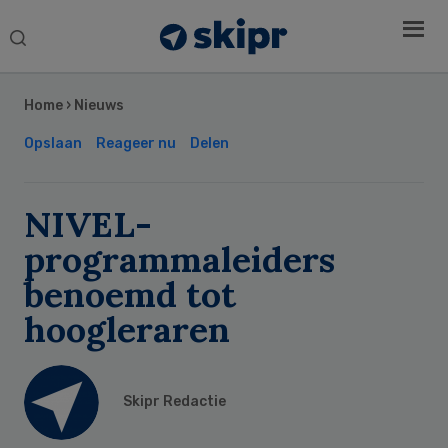
Search
this
Secondary
website
Sidebar
Home
›
Nieuws
Opslaan
Reageer nu
Delen
NIVEL-
programmaleiders
benoemd tot
hoogleraren
Skipr Redactie