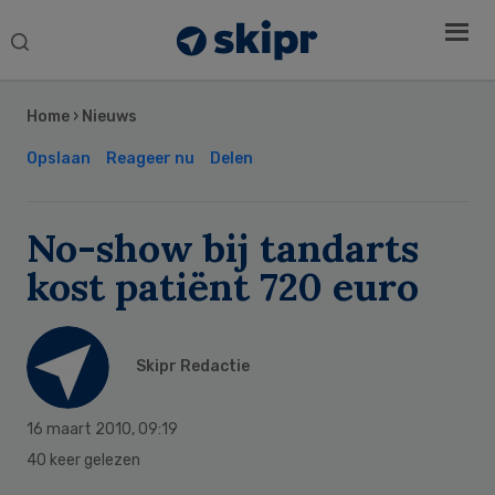
Search
this
Secondary
website
Sidebar
Home
›
Nieuws
Opslaan
Reageer nu
Delen
No-show bij tandarts
kost patiënt 720 euro
Skipr Redactie
16 maart 2010
,
09:19
40 keer gelezen