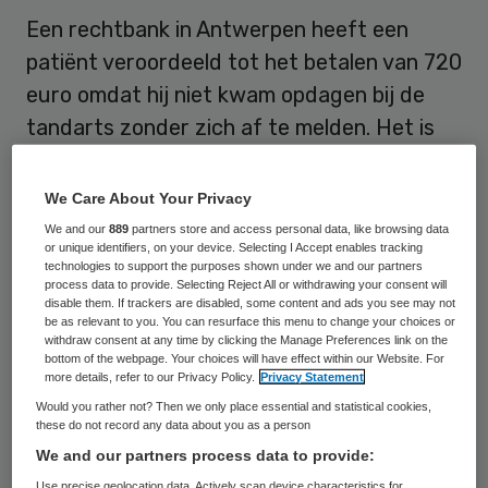
Een rechtbank in Antwerpen heeft een
patiënt veroordeeld tot het betalen van 720
euro omdat hij niet kwam opdagen bij de
tandarts zonder zich af te melden. Het is
de eerste keer dat zoiets in België gebeurt,
aldus het vakblad Artsenkrant dinsdag.
We Care About Your Privacy
We and our
889
partners store and access personal data, like browsing data
or unique identifiers, on your device. Selecting I Accept enables tracking
Vier behandelingen
technologies to support the purposes shown under we and our partners
process data to provide. Selecting Reject All or withdrawing your consent will
disable them. If trackers are disabled, some content and ads you see may not
De patiënt had afspraken gemaakt voor vier
be as relevant to you. You can resurface this menu to change your choices or
withdraw consent at any time by clicking the Manage Preferences link on the
gebitsbehandelingen van telkens vier uur,
bottom of the webpage. Your choices will have effect within our Website. For
more details, refer to our Privacy Policy.
Privacy Statement
maar liet het tot tweemaal toe afweten. De
Would you rather not? Then we only place essential and statistical cookies,
tandarts stapte daarop naar de rechter.
these do not record any data about you as a person
Die stelde hem in het gelijk en kende de
We and our partners process data to provide:
tandheelkundige een vergoeding van 90
Use precise geolocation data. Actively scan device characteristics for