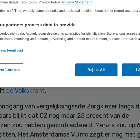
more details, refer to our Privacy Policy.
Privacy Statement
her not? Then we only place essential and statistical cookies, these do not record any data
Skipr Redactie
23 november 2015
,
13:18
21 keer gelezen
r partners process data to provide:
eolocation data. Actively scan device characteristics for identification. Store and/or access 
onalised advertising and content, advertising and content measurement, audience research 
.
 verzekeraars kunnen nog niet zeggen met welke
ners (vendors)
izen ze volgend jaar een contract hebben. VGZ he
procent van de ziekenhuizen gecontracteerd, A
references
Reject All
I 
e.
jft
de Volkskrant
.
ondgang van vergelijksingssite Zorgkiezer langs 
aars blijkt dat CZ nog maar 25 procent van de
izen zou hebben gecontracteerd. Menzis zou op 
zitten. Het Amsterdamse VUmc zegt er nog met 