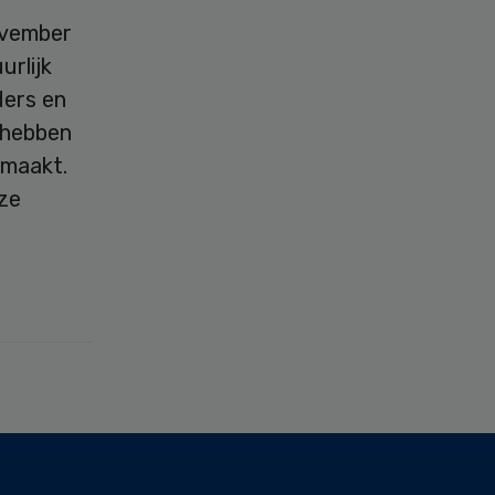
ovember
urlijk
ders en
 hebben
emaakt.
ze