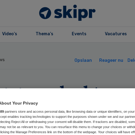
Video’s
Thema’s
Events
Vacatures
ws
Opslaan
Reageer nu
Del
g geen deal tuss
rzekeraars en
About Your Privacy
889
partners store and access personal data, like browsing data or unique identifiers, on your
Accept enables tracking technologies to support the purposes shown under we and our partne
ekenhuizen
electing Reject All or withdrawing your consent will disable them. If trackers are disabled, so
may not be as relevant to you. You can resurface this menu to change your choices or withd
licking the Manage Preferences link on the bottom of the webpage. Your choices will have eff