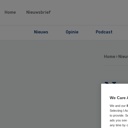
Home
Nieuwsbrief
Nieuws
Opinie
Podcast
Home
›
Nieu
No
ve
We Care 
We and our
Selecting I 
zi
to provide. S
ads you see 
any time by c