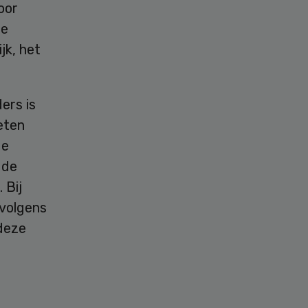
oor
se
jk, het
ers is
eten
de
 de
 Bij
 volgens
deze