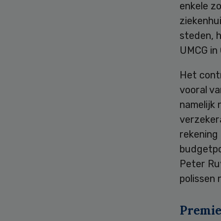
enkele zo
ziekenhu
steden, h
UMCG in 
Het cont
vooral va
namelijk 
verzeker
rekening 
budgetpol
Peter Ru
polissen
Premie