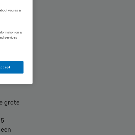
 about you as a
information on a
and services
eft nog
chmea
Accept
de grote
65
geen