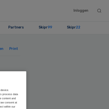
Searc
Inloggen
this
websit
Partners
Skipr
99
Skipr
22
Primary
Sidebar
en
Print
en
 device.
rs process data
me content and
raw consent at
ect within our