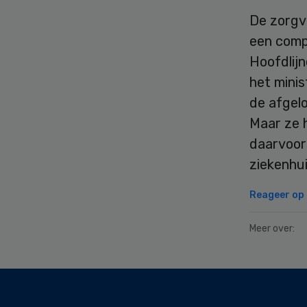
De zorgv
een compl
Hoofdlij
het minis
de afgel
Maar ze 
daarvoor 
ziekenhui
Reageer op d
Meer over:
Secondary
Sidebar