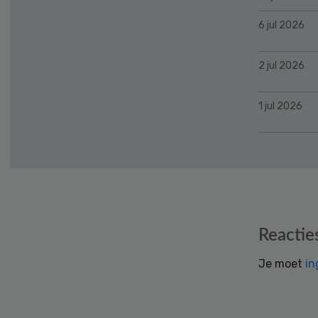
6 jul 2026
2 jul 2026
1 jul 2026
Reader
Reactie
Interactions
Je moet
in