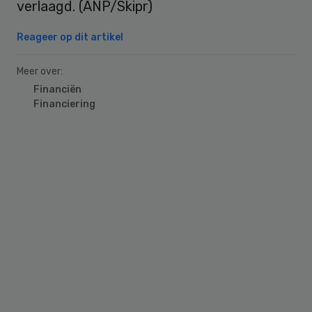
verlaagd. (ANP/Skipr)
Reageer op dit artikel
Meer over:
Financiën
Financiering
Primary
Sidebar