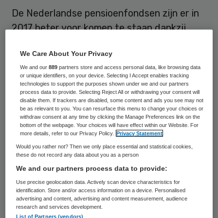
De Nederlandse pensioenfondsen zijn er in
2017 beter voor komen te staan dankzij
winsten met beleggingen. Toch is er bij vier
We Care About Your Privacy
van de vijf grootste fondsen, waaronder
We and our
889
partners store and access personal data, like browsing data
Pensioenfonds Zorg en Welzijn (PFZW), nog
or unique identifiers, on your device. Selecting I Accept enables tracking
lang geen ruimte voor het verhogen van de
technologies to support the purposes shown under we and our partners
process data to provide. Selecting Reject All or withdrawing your consent will
pensioenen.
disable them. If trackers are disabled, some content and ads you see may not
be as relevant to you. You can resurface this menu to change your choices or
withdraw consent at any time by clicking the Manage Preferences link on the
Het gaat er bij de pensioenfondsen om of
bottom of the webpage. Your choices will have effect within our Website. For
more details, refer to our Privacy Policy.
Privacy Statement
ze de juiste beleidsdekkingsgraad hebben.
Would you rather not? Then we only place essential and statistical cookies,
Dat is een graadmeter die aangeeft in
these do not record any data about you as a person
hoeverre een fonds nu en in de toekomst
We and our partners process data to provide:
aan al zijn verplichtingen kan voldoen. Voor
Use precise geolocation data. Actively scan device characteristics for
identification. Store and/or access information on a device. Personalised
het verhogen van de pensioenen moet die
advertising and content, advertising and content measurement, audience
research and services development.
dekkingsgraad gemiddeld boven de 110
List of Partners (vendors)