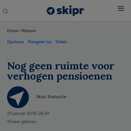
Search
this
Secondary
website
Sidebar
Home
›
Nieuws
Opslaan
Reageer nu
Delen
Nog geen ruimte voor
verhogen pensioenen
Skipr Redactie
25 januari 2018
,
08:49
15 keer gelezen