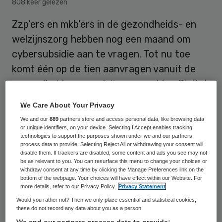
808 keer gelezen
Zzp’ers en mkb’ers in de gezondheids- en
welzijnszorg hebben nog een maand om
cybersubsidie aan te vragen. Tot nu toe
komt één op de tien aanvragen vanuit de
gezondheids- en welzijnszorg, aldus Digital
Trust Center (DTC).
We Care About Your Privacy
We and our
889
partners store and access personal data, like browsing data
or unique identifiers, on your device. Selecting I Accept enables tracking
Meer dan de helft van het budget voor de
technologies to support the purposes shown under we and our partners
process data to provide. Selecting Reject All or withdrawing your consent will
subsidieregeling ‘Mijn Cyberweerbare Zaak’
disable them. If trackers are disabled, some content and ads you see may not
is aangevraagd. Deze regeling helpt kleine
be as relevant to you. You can resurface this menu to change your choices or
withdraw consent at any time by clicking the Manage Preferences link on the
ondernemers in onder andere de
bottom of the webpage. Your choices will have effect within our Website. For
more details, refer to our Privacy Policy.
Privacy Statement
gezondheids- en welzijnszorg hun
Would you rather not? Then we only place essential and statistical cookies,
cyberweerbaarheid te vergroten.
these do not record any data about you as a person
We and our partners process data to provide: