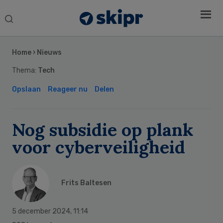
Search
this
Secondary
website
Sidebar
Home
›
Nieuws
Thema:
Tech
Opslaan
Reageer nu
Delen
Nog subsidie op plank
voor cyberveiligheid
Frits Baltesen
5 december 2024
,
11:14