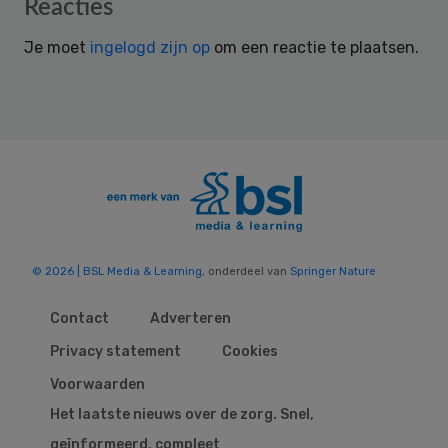
Reader
Reacties
Interactions
Je moet
ingelogd zijn op
om een reactie te plaatsen.
© 2026 | BSL Media & Learning
, onderdeel van
Springer Nature
Contact
Adverteren
Privacy statement
Cookies
Voorwaarden
Het laatste nieuws over de zorg. Snel,
geïnformeerd, compleet