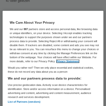
47 keer gelezen
Werknemers van MSD in Oss, het voormalige
Organon, hebben een bezorgde brief
We Care About Your Privacy
gestuurd aan topman Ken Frazier van het
We and our
887
partners store and access personal data, like browsing data
or unique identifiers, on your device. Selecting I Accept enables tracking
Amerikaanse moederconcern Merck. Het
technologies to support the purposes shown under we and our partners
process data to provide. Selecting Reject All or withdrawing your consent will
personeel wil dat Frazier terugkomt van het
disable them. If trackers are disabled, some content and ads you see may not
besluit de stekker te trekken uit een
be as relevant to you. You can resurface this menu to change your choices or
withdraw consent at any time by clicking the Manage Preferences link on the
“veelbelovend overnameplan”.
bottom of the webpage. Your choices will have effect within our Website. For
more details, refer to our Privacy Policy.
Privacy Statement
Would you rather not? Then we only place essential and statistical cookies,
Afgeblazen overname
these do not record any data about you as a person
We and our partners process data to provide:
Bij het farmaceutische bedrijf dreigen ruim
Use precise geolocation data. Actively scan device characteristics for
identification. Store and/or access information on a device. Personalised
tweeduizend banen te verdwijnen omdat
advertising and content, advertising and content measurement, audience
research and services development.
Merck de onderzoeksafdeling naar de VS
List of Partners (vendors)
wil verhuizen. Er was een