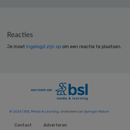
Reader
Reacties
Interactions
Je moet
ingelogd zijn op
om een reactie te plaatsen.
© 2026 | BSL Media & Learning
, onderdeel van
Springer Nature
Contact
Adverteren