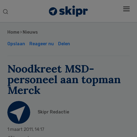
Search
this
Secondary
website
Sidebar
Home
›
Nieuws
Opslaan
Reageer nu
Delen
Noodkreet MSD-
personeel aan topman
Merck
Skipr Redactie
1 maart 2011
,
14:17