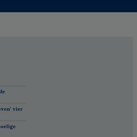
de
ven' vier
oelige