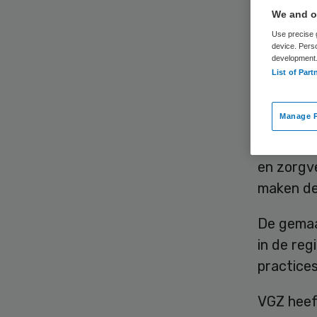
me
We and ou
Use precise g
device. Pers
development
List of Part
Manage P
Noordwes
en zorgve
maken de
De gemaa
in de reg
practices
VGZ heef