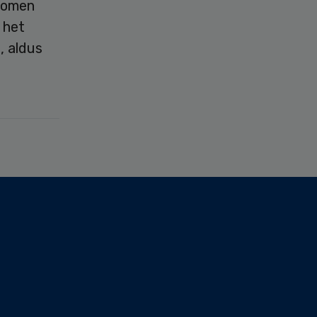
komen
 het
, aldus