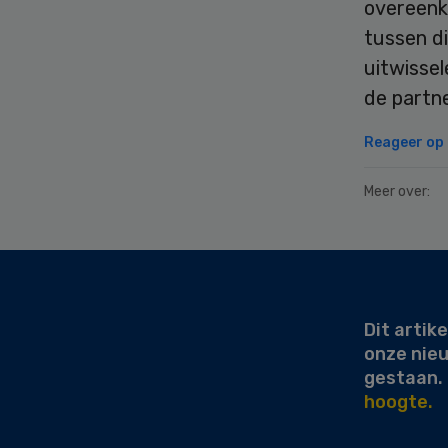
overeenk
tussen d
uitwissel
de partne
Reageer op d
Meer over:
Secondary
Sidebar
Dit artike
onze nie
gestaan.
hoogte.