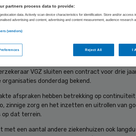
erjarenafsprake
r partners process data to provide:
eolocation data. Actively scan device characteristics for identification. Store and/or access 
onalised advertising and content, advertising and content measurement, audience research 
.
ners (vendors)
Skipr Redactie
27 oktober 2016
,
11:30
35 keer gelezen
references
Reject All
I 
t Ziekenhuisgroep, met locaties in Alkmaar en De
rzekeraar VGZ sluiten een contract voor drie jaa
 organisaties donderdag bekend.
kte afspraken hebben betrekking op continuïteit
io, zinnige zorg en het inzetten en uitrollen van g
 op dat terrein.
t met een aantal andere ziekenhuizen ook langdu