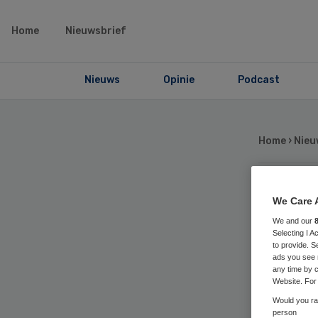
Home
Nieuwsbrief
Nieuws
Opinie
Podcast
Home
›
Nieu
No
We Care 
We and our
Selecting I 
Zi
to provide. S
ads you see 
any time by c
VG
Website. For 
Would you rat
person