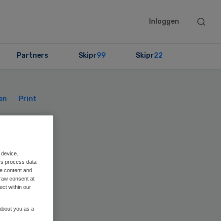
Searc
Inloggen
this
websit
Partners
Skipr
99
Skipr
22
Primary
Sidebar
en
Print
 device.
rs process data
n
me content and
raw consent at
ect within our
 about you as a