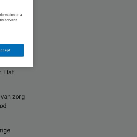
n
information on a
and services
Accept
n Helder,
r. Dat
 van zorg
ood
rige