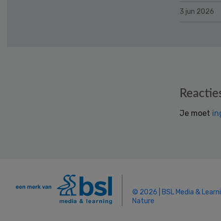
3 jun 2026
Reader
Reactie
Interactions
Je moet
in
© 2026 | BSL Media & Learn
Nature