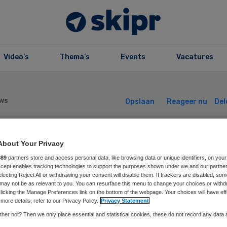
Video’s
Thema’s
Events
Vacatures
ws
Opslaan
Reageer nu
Del
ordwest
About Your Privacy
889
partners store and access personal data, like browsing data or unique identifiers, on your
Accept enables tracking technologies to support the purposes shown under we and our partne
ekenhuisgroep e
electing Reject All or withdrawing your consent will disable them. If trackers are disabled, so
may not be as relevant to you. You can resurface this menu to change your choices or withd
licking the Manage Preferences link on the bottom of the webpage. Your choices will have eff
Z maken
more details, refer to our Privacy Policy.
Privacy Statement
her not? Then we only place essential and statistical cookies, these do not record any data