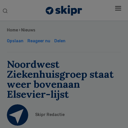
Search
this
Secondary
website
Sidebar
Home
›
Nieuws
Opslaan
Reageer nu
Delen
Noordwest
Ziekenhuisgroep staat
weer bovenaan
Elsevier-lijst
Skipr Redactie