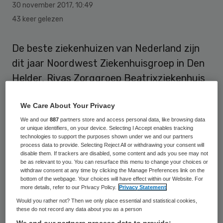
30 november 2017
,
10:49
43 keer gelezen
De beste ziekenhuizen van Nederland zijn
dit jaar Noordwest Ziekenhuisgroep in Den
Helder, Rivas Zorggroep Beatrixziekenhuis
in Gorinchem en Streekziekenhuis Koningin
We Care About Your Privacy
Beatrix in Winterswijk. Dit blijkt uit het
We and our
887
partners store and access personal data, like browsing data
jaarlijkse onderzoek van het weekblad
or unique identifiers, on your device. Selecting I Accept enables tracking
Elsevier, met ondersteuning van bureau
technologies to support the purposes shown under we and our partners
process data to provide. Selecting Reject All or withdrawing your consent will
SiRM te Utrecht, gespecialiseerd in
disable them. If trackers are disabled, some content and ads you see may not
be as relevant to you. You can resurface this menu to change your choices or
gezondheidszorg en gereguleerde
withdraw consent at any time by clicking the Manage Preferences link on the
bottom of the webpage. Your choices will have effect within our Website. For
marktwerking.
more details, refer to our Privacy Policy.
Privacy Statement
Would you rather not? Then we only place essential and statistical cookies,
Elsevier
beoordeelt de ziekenhuizen ook dit
these do not record any data about you as a person
jaar weer op patiëntgerichtheid en de
We and our partners process data to provide: