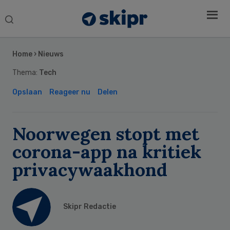
Search
this
Secondary
website
Sidebar
Home
›
Nieuws
Thema:
Tech
Opslaan
Reageer nu
Delen
Noorwegen stopt met
corona-app na kritiek
privacywaakhond
Skipr Redactie