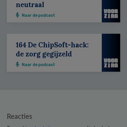
neutraal
Naar de podcast
164 De ChipSoft-hack:
de zorg gegijzeld
Naar de podcast
Reader
Reacties
Interactions