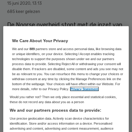
15 juni 2020
,
13:13
685 keer gelezen
De Noorse overheid stopt met de inzet van
een corona-app en wist alle data die tot
We Care About Your Privacy
nog toe met de app zijn verzameld. Het
We and our
889
partners store and access personal data, like browsing data
Noorse Instituut voor de Volksgezondheid
or unique identifiers, on your device. Selecting I Accept enables tracking
maakte maandag bekend dat het die
technologies to support the purposes shown under we and our partners
process data to provide. Selecting Reject All or withdrawing your consent will
beslissing neemt naar aanleiding van kritiek
disable them. If trackers are disabled, some content and ads you see may not
be as relevant to you. You can resurface this menu to change your choices or
van ’s lands privacywaakhond.
withdraw consent at any time by clicking the Manage Preferences link on the
bottom of the webpage. Your choices will have effect within our Website. For
more details, refer to our Privacy Policy.
Privacy Statement
De Noorse evenknie van de Autoriteit
Would you rather not? Then we only place essential and statistical cookies,
these do not record any data about you as a person
Persoonsgegevens vindt dat het nut van
We and our partners process data to provide:
het verzamelen van privacygevoelige
Use precise geolocation data. Actively scan device characteristics for
gegevens voor het volgsysteem niet meer
identification. Store and/or access information on a device. Personalised
advertising and content, advertising and content measurement, audience