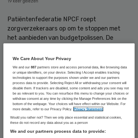
19 keer gelezen
Patiëntenfederatie NPCF roept
zorgverzekeraars op om te stoppen met
het aanbieden van budgetpolissen. De
patiëntenorganisatie zegt in een brief aan
de verzekeraars geschrokken te zijn van de
We Care About Your Privacy
gevolgen van de goedkope zorgverzekering
We and our
887
partners store and access personal data, like browsing data
or unique identifiers, on your device. Selecting I Accept enables tracking
voor patiënten.
technologies to support the purposes shown under we and our partners
process data to provide. Selecting Reject All or withdrawing your consent will
disable them. If trackers are disabled, some content and ads you see may not
Voor budgetpolissen sluiten verzekeraars
be as relevant to you. You can resurface this menu to change your choices or
contracten met een beperkt aantal
withdraw consent at any time by clicking the Manage Preferences link on the
bottom of the webpage. Your choices will have effect within our Website. For
zorgaanbieders. Als de verzekerde zich
more details, refer to our Privacy Policy.
Privacy Statement
ergens anders laat behandelen, krijgt hij
Would you rather not? Then we only place essential and statistical cookies,
these do not record any data about you as a person
maar een deel van de zorg vergoed.
We and our partners process data to provide:
Daartegenover staat dat de