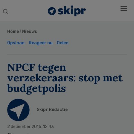
Search
this
Secondary
website
Sidebar
Home
›
Nieuws
Opslaan
Reageer nu
Delen
NPCF tegen
verzekeraars: stop met
budgetpolis
Skipr Redactie
2 december 2015
,
12:43