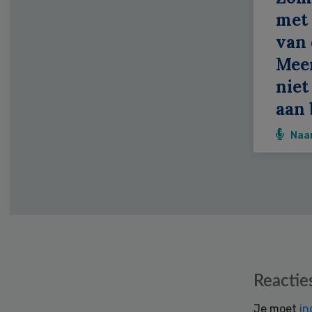
met 
van 
Meer
niet
aan 
Naa
Reader
Reactie
Interactions
Je moet
in