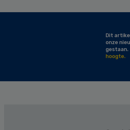
Secondary
Sidebar
Dit artike
onze nie
gestaan.
hoogte.