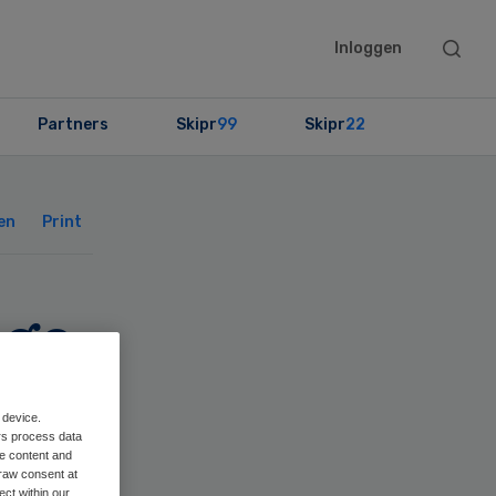
Searc
Inloggen
this
websit
Partners
Skipr
99
Skipr
22
Primary
Sidebar
en
Print
age
en
 device.
rs process data
me content and
raw consent at
ect within our