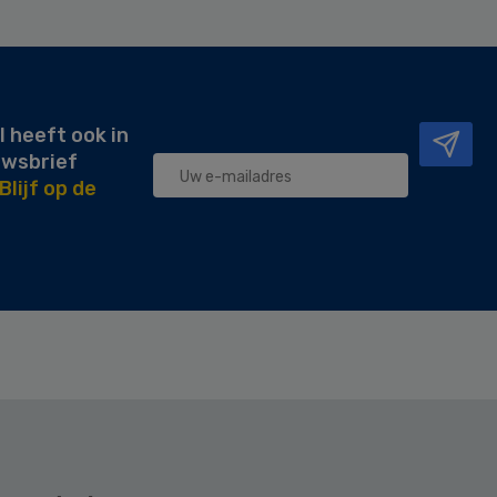
l heeft ook in
uwsbrief
Blijf op de