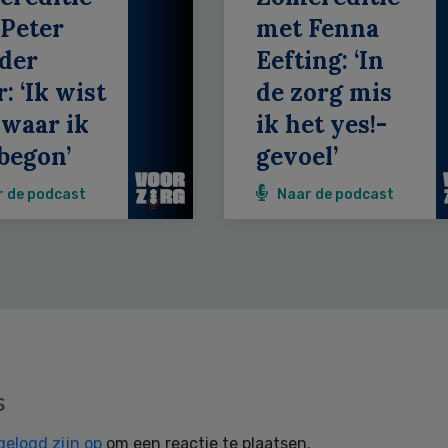
Peter
met Fenna
der
Eefting: ‘In
: ‘Ik wist
de zorg mis
 waar ik
ik het yes!-
begon’
gevoel’
r de podcast
Naar de podcast
s
gelogd zijn op
om een reactie te plaatsen.