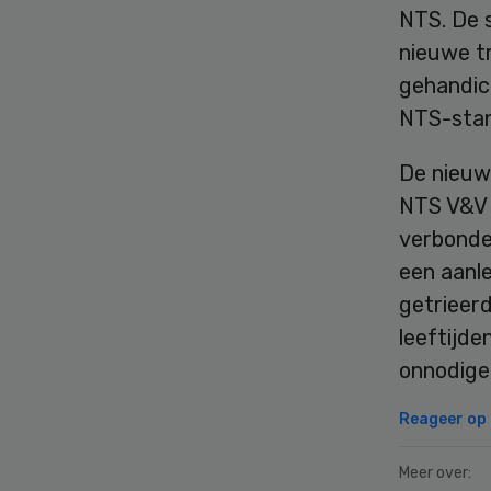
NTS. De s
nieuwe t
gehandic
NTS-stand
De nieuw
NTS V&V (
verbonden
een aanl
getrieerd
leeftijde
onnodige 
Reageer op d
Meer over: