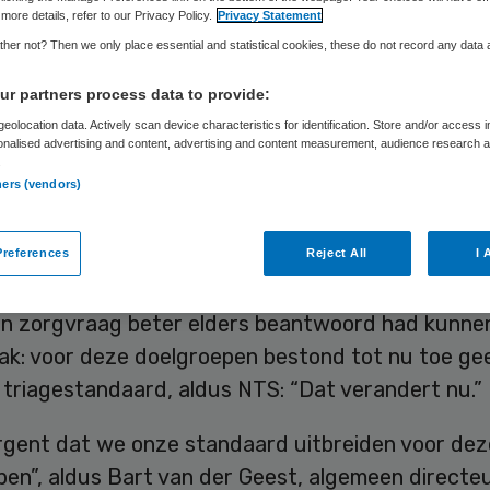
more details, refer to our Privacy Policy.
Privacy Statement
her not? Then we only place essential and statistical cookies, these do not record any data
Frits Baltesen
15 april 2025
,
08:56
1129 keer gelezen
r partners process data to provide:
eolocation data. Actively scan device characteristics for identification. Store and/or access 
g Nederlandse Triage Standaard (NTS) ontwikkelt
onalised advertising and content, advertising and content measurement, audience research 
.
andaard voor ouderenzorg en gehandicaptenzorg. 
ners (vendors)
rage te geven aan passende zorg.
references
Reject All
I 
plussers en mensen met een beperking komen op 
hun zorgvraag beter elders beantwoord had kunne
ak: voor deze doelgroepen bestond tot nu toe ge
 triagestandaard, aldus NTS: “Dat verandert nu.”
urgent dat we onze standaard uitbreiden voor dez
pen”, aldus Bart van der Geest, algemeen directe