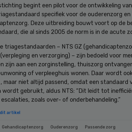
tichting begint een pilot voor de ontwikkeling va
riagestandaard specifiek voor de ouderenzorg en
aptenzorg. Deze uitbreiding bouwt voort op de 
aard, die al sinds 2005 de norm is in de acute z
e triagestandaarden – NTS GZ (gehandicaptenzo
verpleging en verzorging) – zijn bedoeld voor me
 zijn aan een zorginstelling, thuiszorg ontvangen
eunwoning of verpleeghuis wonen. Daar wordt oo
, maar niet altijd passend, omdat een standaard v
n wordt gebruikt, aldus NTS: “Dit leidt tot inefficië
escalaties, zoals over- of onderbehandeling.”
it artikel
Gehandicaptenzorg
Ouderenzorg
Passende zorg