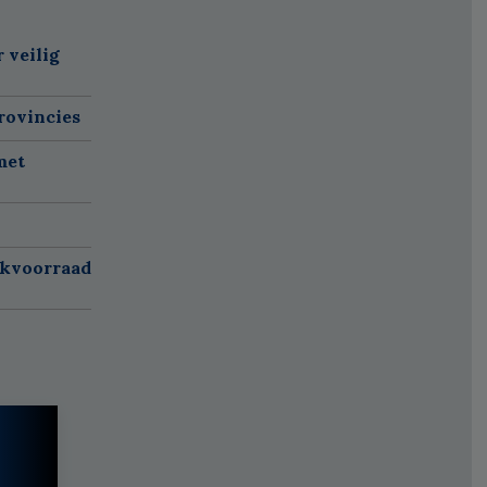
 veilig
rovincies
met
rkvoorraad