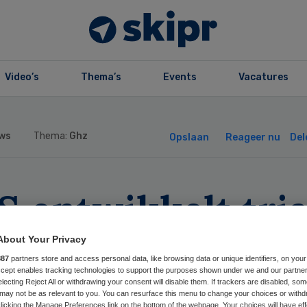
Video’s
Thema’s
Events
Vacatures
ws
Thema:
Ghz
Opslaan
Reageer nu
Del
S ontwikkelt tri
or zorg ouderen 
About Your Privacy
887
partners store and access personal data, like browsing data or unique identifiers, on your
handicapten
Accept enables tracking technologies to support the purposes shown under we and our partne
electing Reject All or withdrawing your consent will disable them. If trackers are disabled, so
may not be as relevant to you. You can resurface this menu to change your choices or withd
licking the Manage Preferences link on the bottom of the webpage. Your choices will have eff