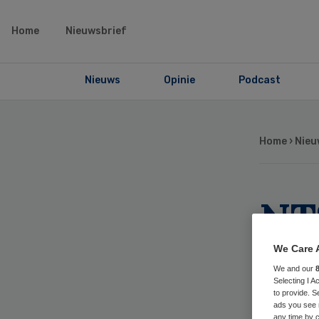
Home
Nieuwsbrief
Nieuws
Opinie
Podcast
Home
›
Nieu
NT
vo
We Care 
We and our
ge
Selecting I 
to provide. S
ads you see 
any time by c