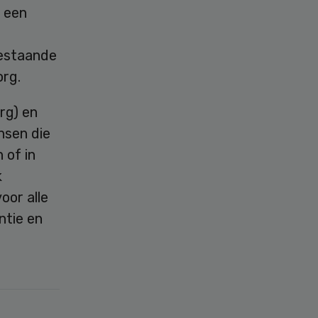
n een
bestaande
org.
rg) en
nsen die
 of in
k
oor alle
ntie en