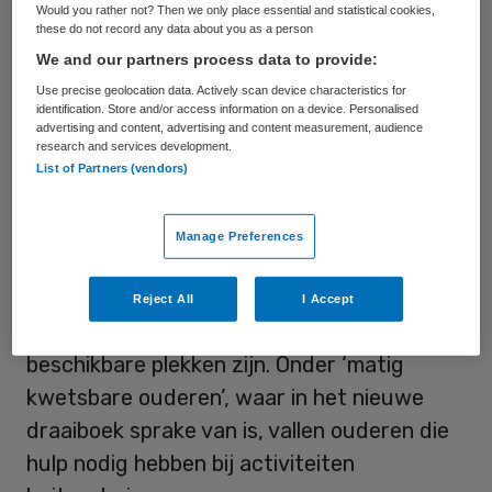
werking als fase 3 (de crisiszorg-fase) is
Would you rather not? Then we only place essential and statistical cookies,
these do not record any data about you as a person
uitgeroepen. Op dit moment wordt dus
We and our partners process data to provide:
iedereen die zorg nodig heeft opgenomen
Use precise geolocation data. Actively scan device characteristics for
op de IC.
identification. Store and/or access information on a device. Personalised
advertising and content, advertising and content measurement, audience
research and services development.
Hulp bij activiteiten
List of Partners (vendors)
In een eerdere versie van het draaiboek
Manage Preferences
staat dat alleen ouderen die volledig
afhankelijk van anderen zijn niet op de IC
Reject All
I Accept
worden opgenomen als daar te weinig
beschikbare plekken zijn. Onder ‘matig
kwetsbare ouderen’, waar in het nieuwe
draaiboek sprake van is, vallen ouderen die
hulp nodig hebben bij activiteiten