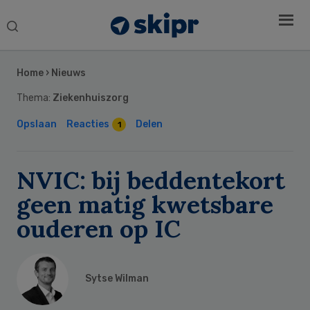
Search
this
Secondary
website
Sidebar
Home
›
Nieuws
Thema:
Ziekenhuiszorg
Opslaan
Reacties
Delen
1
NVIC: bij beddentekort
geen matig kwetsbare
ouderen op IC
Sytse Wilman