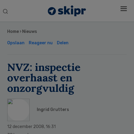
Search
this
Secondary
website
Sidebar
Home
›
Nieuws
Opslaan
Reageer nu
Delen
NVZ: inspectie
overhaast en
onzorgvuldig
Ingrid Grutters
12 december 2008
,
16:31