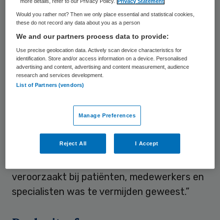
more details, refer to our Privacy Policy.
Privacy Statement
oorspronkelijke lijst van ziekenhuizen die
Would you rather not? Then we only place essential and statistical cookies,
these do not record any data about you as a person
van de inspectie de aanzegging kregen hun
We and our partners process data to provide:
ic te sluiten. “En dan blijkt in de loop van de
Use precise geolocation data. Actively scan device characteristics for
dag dat ziekenhuizen er onterecht op
identification. Store and/or access information on a device. Personalised
advertising and content, advertising and content measurement, audience
staan. Daarom vinden we dat de inspectie
research and services development.
List of Partners (vendors)
nog een finale check had moeten doen
voordat ze de ziekenhuizen de aanzegging
gaven om hun ic-afdeling te sluiten. Nu
Manage Preferences
hebben deze ziekenhuizen al veel onnodige
Reject All
I Accept
reputatieschade geleden,” aldus NVZ-
directeur
Gita Gallé
. “Ook de onrust die dit
veroorzaakt bij patiënten, medewerkers en
specialisten was te vermijden geweest.”