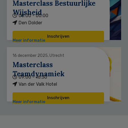
Masterclass Bestuurlijke
Wijsheid
00:00 - 00:00
Den Dolder
Inschrijven
Meer informatie
16 december 2025, Utrecht
Masterclass
Teamdynamiek
09:00 - 16:30
Van der Valk Hotel
Inschrijven
Meer informatie