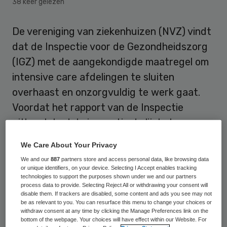
38 keer gelezen
De vereniging van ziekenhuizen (NVZ) vindt
dat de Inspectie voor de Gezondheidszorg
(IGZ) met de aangekondigde maatregel om
intensive care afdelingen te sluiten
overhaast en onzorgvuldig te werk gaat.
Voordat het rapport van de Inspectie
uitkomt, had de inspectie de lijst alweer
teruggebracht van tien naar vier.
We Care About Your Privacy
Onzorgvuldig, vindt de NVZ.
We and our
887
partners store and access personal data, like browsing data
or unique identifiers, on your device. Selecting I Accept enables tracking
technologies to support the purposes shown under we and our partners
Onterecht
process data to provide. Selecting Reject All or withdrawing your consent will
disable them. If trackers are disabled, some content and ads you see may not
be as relevant to you. You can resurface this menu to change your choices or
Het rapport van de inspectie lekte
withdraw consent at any time by clicking the Manage Preferences link on the
bottom of the webpage. Your choices will have effect within our Website. For
voortijdig uit. Daarin staat nog de