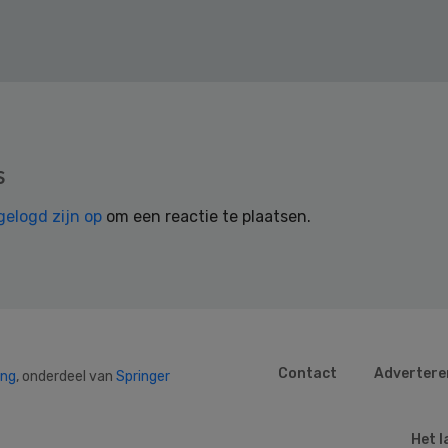
s
gelogd zijn op
om een reactie te plaatsen.
Contact
Advertere
ing
, onderdeel van
Springer
Het l