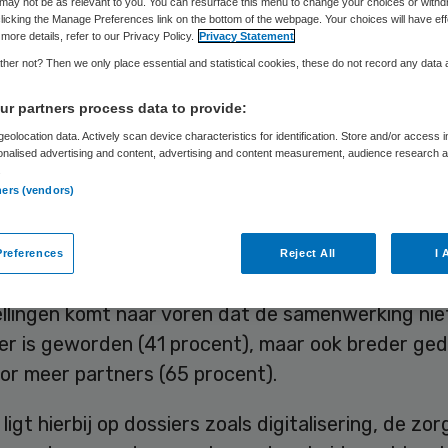
may not be as relevant to you. You can resurface this menu to change your choices or withd
Wilbert Zuil
19 december 2025
,
11:34
436 keer gelezen
licking the Manage Preferences link on the bottom of the webpage. Your choices will have eff
more details, refer to our Privacy Policy.
Privacy Statement
her not? Then we only place essential and statistical cookies, these do not record any data
erking in de regio is sinds de afsluiting van het 
r partners process data to provide:
ord (IZA) merkbaar versterkt, concludeert de Ne
eolocation data. Actively scan device characteristics for identification. Store and/or access 
g van Ziekenhuizen (NVZ). De brancheorganisatie 
onalised advertising and content, advertising and content measurement, audience research 
.
onder zorgorganisaties.
ners (vendors)
izen en revalidatiecentra waarderen de onderlin
references
Reject All
I 
deld met een 7,2. Uit het onderzoek onder 68
llingen komt naar voren dat de samenwerking niet
ver is geworden (41 procent), maar ook breder ge
or meer partners (65 procent).
ligt hierbij op dossiers zoals digitalisering, de zor