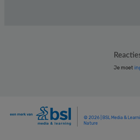
Reader
Reactie
Interactions
Je moet
in
© 2026 | BSL Media & Learn
Nature