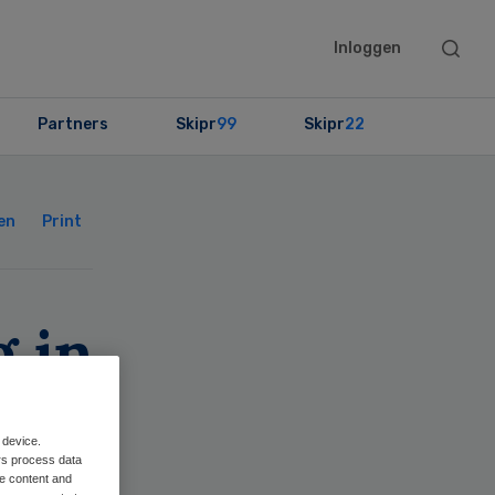
Searc
Inloggen
this
websit
Partners
Skipr
99
Skipr
22
Primary
Sidebar
en
Print
 in
IZA
 device.
rs process data
me content and