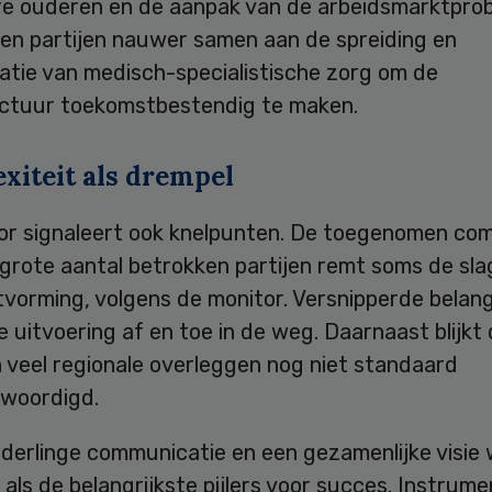
e ouderen en de aanpak van de arbeidsmarktprob
en partijen nauwer samen aan de spreiding en
atie van medisch-specialistische zorg om de
uctuur toekomstbestendig te maken.
xiteit als drempel
or signaleert ook knelpunten. De toegenomen com
 grote aantal betrokken partijen remt soms de sl
tvorming, volgens de monitor. Versnipperde belan
e uitvoering af en toe in de weg. Daarnaast blijkt
n veel regionale overleggen nog niet standaard
woordigd.
derlinge communicatie en een gezamenlijke visie
ls de belangrijkste pijlers voor succes. Instrum