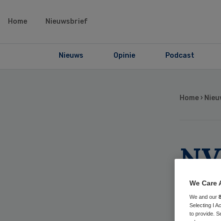
Home
Nieuwsbrief
Nieuws
Opinie
Podcast
Home
›
Nieu
NV
reg
We Care 
We and our
Selecting I 
to provide. S