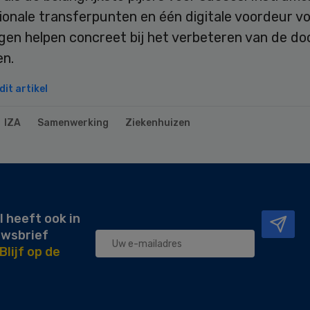
ionale transferpunten en één digitale voordeur v
ngen helpen concreet bij het verbeteren van de d
en.
it artikel
IZA
Samenwerking
Ziekenhuizen
l heeft ook in
uwsbrief
Blijf op de