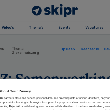
Video’s
Thema’s
Events
Vacatures
ws
Thema:
Opslaan
Reageer nu
Del
Ziekenhuiszorg
Z: Samenwerking
io verbeterd na 
About Your Privacy
887
partners store and access personal data, like browsing data or unique identifiers, on your
Accept enables tracking technologies to support the purposes shown under we and our partne
electing Reject All or withdrawing your consent will disable them. If trackers are disabled, so