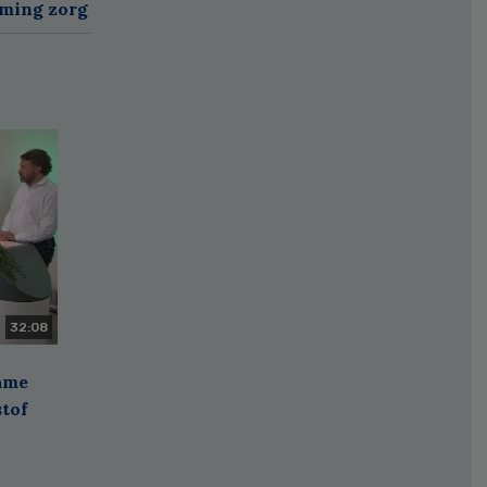
rming zorg
32:08
zame
stof