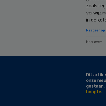
zoals reg
verwijzi
in de ket
Reageer op d
Meer over:
Secondary
Sidebar
Dit artike
onze nie
gestaan.
hoogte.