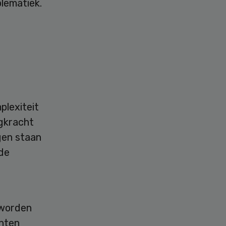
lematiek.
plexiteit
agkracht
gen staan
 de
 worden
enten