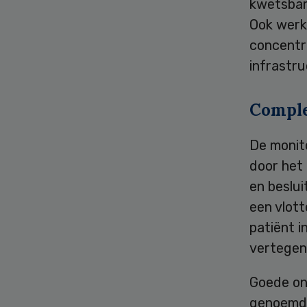
kwetsbar
Ook werk
concentr
infrastr
Comple
De monit
door het
en beslui
een vlott
patiënt i
vertegen
Goede on
genoemd a