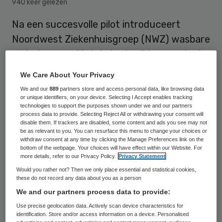
940 keer gelezen
Na een succesvolle pilot introduceert
Noordwest Ziekenhuisgroep (NWZ) wasbare
onderleggers. Met de herbruikbare variant
wil het ziekenhuis van 187.600
We Care About Your Privacy
celstofmatjes per jaar naar nul gaan.
We and our
889
partners store and access personal data, like browsing data
or unique identifiers, on your device. Selecting I Accept enables tracking
technologies to support the purposes shown under we and our partners
process data to provide. Selecting Reject All or withdrawing your consent will
NWZ testte de Medipad – een wasbare
disable them. If trackers are disabled, some content and ads you see may not
onderlegger – op de intensive care (IC) en
be as relevant to you. You can resurface this menu to change your choices or
withdraw consent at any time by clicking the Manage Preferences link on the
de endoscopie. “De wasbare onderlegger is
bottom of the webpage. Your choices will have effect within our Website. For
more details, refer to our Privacy Policy.
Privacy Statement
een prima vervanger van de celstofmat”,
Would you rather not? Then we only place essential and statistical cookies,
meldt duurzaamheidsmanager Marco
these do not record any data about you as a person
Lagrand. De Medipad voorkomt veel afval
We and our partners process data to provide:
en CO2. “Twee doelen van de Green Deal.”
Use precise geolocation data. Actively scan device characteristics for
identification. Store and/or access information on a device. Personalised