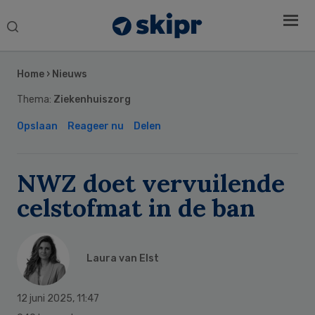
Search
this
Secondary
website
Sidebar
Home
›
Nieuws
Thema:
Ziekenhuiszorg
Opslaan
Reageer nu
Delen
NWZ doet vervuilende
celstofmat in de ban
Laura van Elst
12 juni 2025
,
11:47