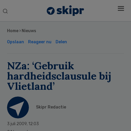
Search
this
Secondary
website
Sidebar
Home
›
Nieuws
Opslaan
Reageer nu
Delen
NZa: ‘Gebruik
hardheidsclausule bij
Vlietland’
Skipr Redactie
3 juli 2009
,
12:03