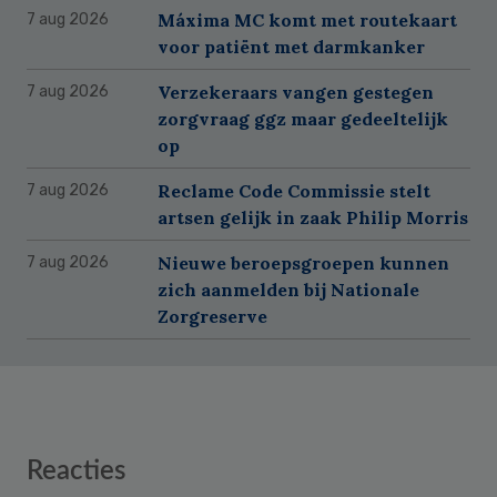
Máxima MC komt met routekaart
7 aug 2026
voor patiënt met darmkanker
Verzekeraars vangen gestegen
7 aug 2026
zorgvraag ggz maar gedeeltelijk
op
Reclame Code Commissie stelt
7 aug 2026
artsen gelijk in zaak Philip Morris
Nieuwe beroepsgroepen kunnen
7 aug 2026
zich aanmelden bij Nationale
Zorgreserve
Reader
Reacties
Interactions