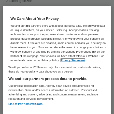
24 keer gelezen
De Nederlandse Zorgautoriteit (NZa)
We Care About Your Privacy
adviseert minister Ab Klink van VWS om de
We and our
889
partners store and access personal data, like browsing data
hardheidsclausule toe te passen bij het
or unique identifiers, on your device. Selecting I Accept enables tracking
technologies to support the purposes shown under we and our partners
Vlietland Ziekenhuis in Schiedam. Dat heeft
process data to provide. Selecting Reject All or withdrawing your consent will
disable them. If trackers are disabled, some content and ads you see may not
de minister bekend gemaakt tijdens het
be as relevant to you. You can resurface this menu to change your choices or
withdraw consent at any time by clicking the Manage Preferences link on the
algemeen overleg (AO) van 1 juli met de
bottom of the webpage. Your choices will have effect within our Website. For
Tweede Kamer. Dat meldt de NVZ
more details, refer to our Privacy Policy.
Privacy Statement
Would you rather not? Then we only place essential and statistical cookies,
vereniging van ziekenhuizen.
these do not record any data about you as a person
We and our partners process data to provide:
Afschaffing bouwregime
Use precise geolocation data. Actively scan device characteristics for
identification. Store and/or access information on a device. Personalised
advertising and content, advertising and content measurement, audience
De hardheidsclausule is bedoeld voor
research and services development.
List of Partners (vendors)
ziekenhuizen die nieuwbouwactiviteiten
ontplooien, maar door de
afschaffing van