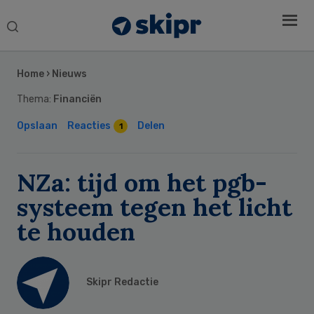
Search
this
Secondary
website
Sidebar
Home
›
Nieuws
Thema:
Financiën
Opslaan
Reacties
Delen
1
NZa: tijd om het pgb-
systeem tegen het licht
te houden
Skipr Redactie