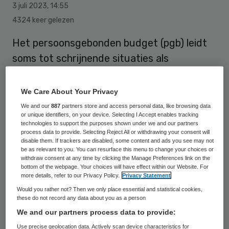
3 juli 2023
,
14:55
4324 keer gelezen
Het persoonsgebonden budget (pgb) leidt
soms tot schrijnende situaties als
zorgaanbieders geen goede zorg leveren of
onterecht veel declareren. Daarom is het
We Care About Your Privacy
tijd om het systeem van pgb’s tegen het
We and our
887
partners store and access personal data, like browsing data
or unique identifiers, on your device. Selecting I Accept enables tracking
licht te houden en te verbeteren, vindt de
technologies to support the purposes shown under we and our partners
process data to provide. Selecting Reject All or withdrawing your consent will
Nederlandse Zorgautoriteit (NZa).
disable them. If trackers are disabled, some content and ads you see may not
be as relevant to you. You can resurface this menu to change your choices or
withdraw consent at any time by clicking the Manage Preferences link on the
bottom of the webpage. Your choices will have effect within our Website. For
De toezichthouder pleit onder meer voor
more details, refer to our Privacy Policy.
Privacy Statement
hogere drempels voor pgb-zorgaanbieders
Would you rather not? Then we only place essential and statistical cookies,
these do not record any data about you as a person
zodat frauderende aanbieders deze zorg
We and our partners process data to provide:
niet zomaar kunnen aanbieden. “Het is op
Use precise geolocation data. Actively scan device characteristics for