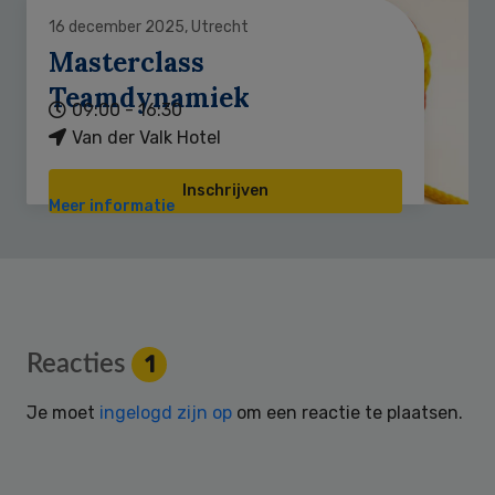
16 december 2025, Utrecht
Masterclass
Teamdynamiek
09:00 - 16:30
Van der Valk Hotel
Inschrijven
Meer informatie
Reader
Reacties
1
Interactions
Je moet
ingelogd zijn op
om een reactie te plaatsen.