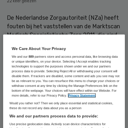
22 keer gelezen
De Nederlandse Zorgautoriteit (NZa) heeft
fouten bij het vaststellen van de Marktscan
Medisch Specialistische Zorg 2011, die eind
vorig jaar is aangeboden aan de Tweede
We Care About Your Privacy
Kamer. In het gepresenteerde rapport lijken
We and our
889
partners store and access personal data, like browsing data
sommige wachttijden korter dan dat ze in
or unique identifiers, on your device. Selecting I Accept enables tracking
technologies to support the purposes shown under we and our partners
werkelijkheid zijn. Ook is er voor de
process data to provide. Selecting Reject All or withdrawing your consent will
disable them. If trackers are disabled, some content and ads you see may not
wachttijd tot behandeling een foutieve
be as relevant to you. You can resurface this menu to change your choices or
Treeknorm gehanteerd.
withdraw consent at any time by clicking the Manage Preferences link on the
bottom of the webpage. Your choices will have effect within our Website. For
more details, refer to our Privacy Policy.
Privacy Statement
In een brief aan de Tweede Kamer spreekt
Would you rather not? Then we only place essential and statistical cookies,
minister Schippers van Volksgezondheid van
these do not record any data about you as a person
We and our partners process data to provide:
“onvolkomenheden”,
die niets afdoen aan de
Use precise geolocation data. Actively scan device characteristics for
door de NZa geconstateerde daling van de