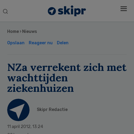
Search
this
Secondary
website
Sidebar
Home
›
Nieuws
Opslaan
Reageer nu
Delen
NZa verrekent zich met
wachttijden
ziekenhuizen
Skipr Redactie
11 april 2012
,
13:24