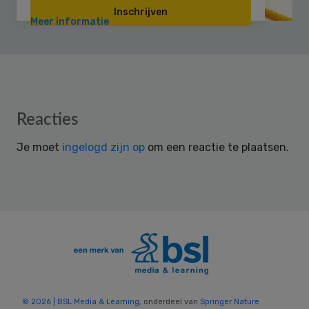
Inschrijven
Meer informatie
Reader
Reacties
Interactions
Je moet
ingelogd zijn op
om een reactie te plaatsen.
© 2026 | BSL Media & Learning
, onderdeel van
Springer Nature