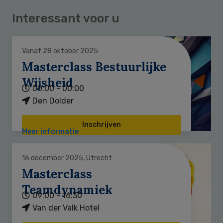
Interessant voor u
Vanaf 28 oktober 2025
Masterclass Bestuurlijke
Wijsheid
00:00 - 00:00
Den Dolder
Inschrijven
Meer informatie
16 december 2025, Utrecht
Masterclass
Teamdynamiek
09:00 - 16:30
Van der Valk Hotel