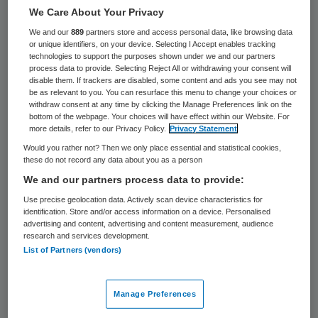
kunnen de regels voor de langdurige zorg
We Care About Your Privacy
niet worden aangepast, met grote
We and our
889
partners store and access personal data, like browsing data
or unique identifiers, on your device. Selecting I Accept enables tracking
gevolgen voor cliënten, zorgaanbieders en
technologies to support the purposes shown under we and our partners
process data to provide. Selecting Reject All or withdrawing your consent will
personeelstekorten. Op woensdag 18 juni
disable them. If trackers are disabled, some content and ads you see may not
be as relevant to you. You can resurface this menu to change your choices or
wordt tijdens een debat in de Tweede
withdraw consent at any time by clicking the Manage Preferences link on the
Kamer bepaalt welke onderwerpen binnen
bottom of the webpage. Your choices will have effect within our Website. For
more details, refer to our Privacy Policy.
Privacy Statement
VWS controversieel worden verklaard.
Would you rather not? Then we only place essential and statistical cookies,
these do not record any data about you as a person
We and our partners process data to provide:
Hoofdlijnenakkoord
Use precise geolocation data. Actively scan device characteristics for
identification. Store and/or access information on a device. Personalised
Het HLO verzacht de initiële bezuinigingen
advertising and content, advertising and content measurement, audience
research and services development.
op de ouderenzorg via lagere tarieven. Voor
List of Partners (vendors)
de komende vijf jaar liep die korting op van
502 miljoen euro in 2026 tot 664 miljoen
Manage Preferences
euro per jaar vanaf 2030. In het HLO wordt