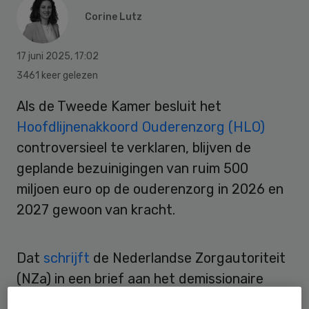
Corine Lutz
17 juni 2025
,
17:02
3461 keer gelezen
Als de Tweede Kamer besluit het
Hoofdlijnenakkoord Ouderenzorg (HLO)
controversieel te verklaren, blijven de
geplande bezuinigingen van ruim 500
miljoen euro op de ouderenzorg in 2026 en
2027 gewoon van kracht.
Dat
schrijft
de Nederlandse Zorgautoriteit
(NZa) in een brief aan het demissionaire
kabinet. Zonder behandeling van het HLO