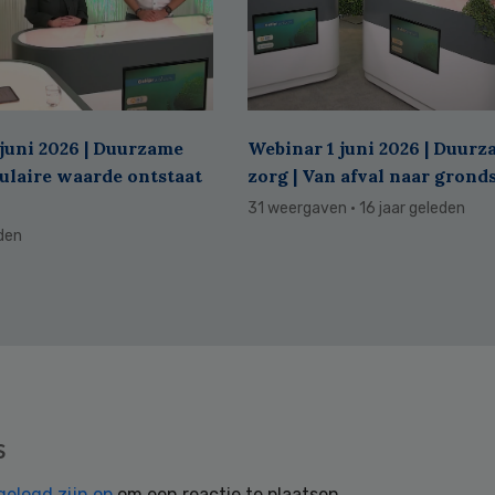
juni 2026 | Duurzame
Webinar 1 juni 2026 | Duur
culaire waarde ontstaat
zorg | Van afval naar grond
31 weergaven
· 16 jaar geleden
eden
s
gelogd zijn op
om een reactie te plaatsen.