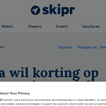
Video’s
Thema’s
Events
Vacatures
ws
Opslaan
Reageer nu
Del
 wil korting op
oraria specialis
ferentiëren
About Your Privacy
887
partners store and access personal data, like browsing data or unique identifiers, on your
Accept enables tracking technologies to support the purposes shown under we and our partne