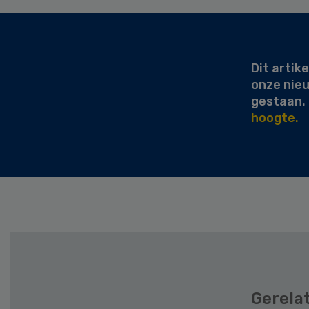
Secondary
Sidebar
Dit artike
onze nie
gestaan.
hoogte.
Gerela