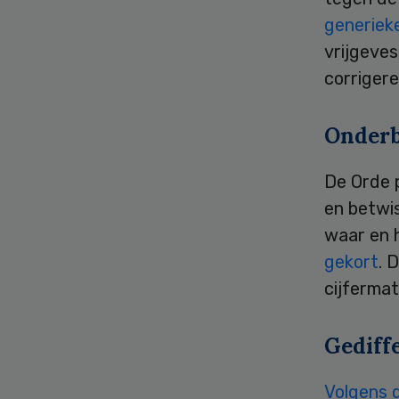
generiek
vrijgeves
corrigere
Onderb
De Orde p
en betwis
waar en 
gekort
. 
cijfermat
Gediff
Volgens 