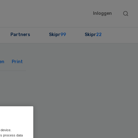
Searc
Inloggen
this
websit
Partners
Skipr
99
Skipr
22
Primary
Sidebar
en
Print
ten
 device.
rs process data