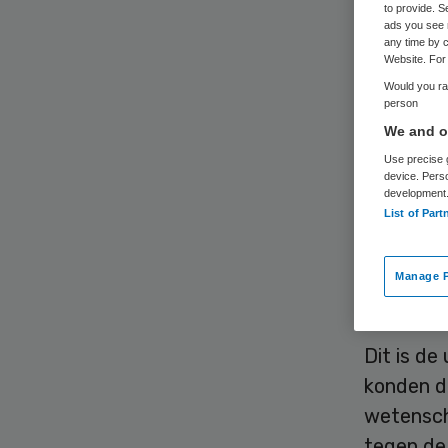
to provide. S
ads you see 
any time by c
Website. For 
Would you rat
person
We and ou
De Neder
Use precise g
ze de kor
device. Pers
development
different
List of Part
die teve
Manage P
Hoorzit
Dit is de
konden d
wetensch
tegen de