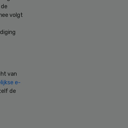
 de
mee volgt
odiging
cht van
ijkse e-
zelf de