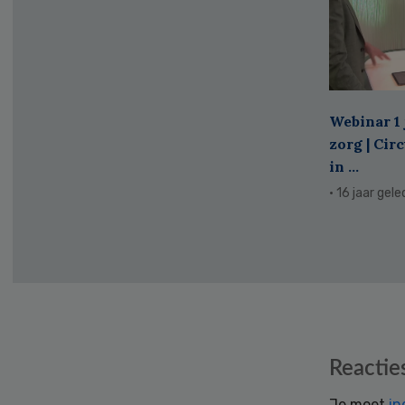
Webinar 1 
zorg | Cir
in ...
· 16 jaar gel
Reader
Reactie
Interactions
Je moet
in