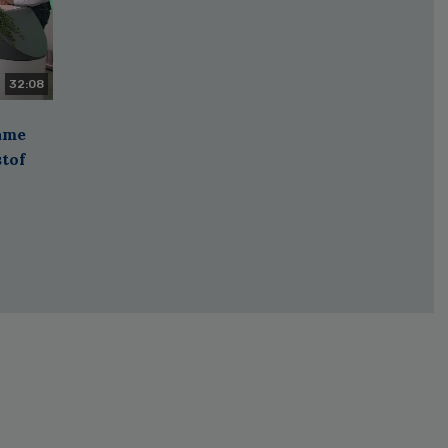
32:08
zame
stof