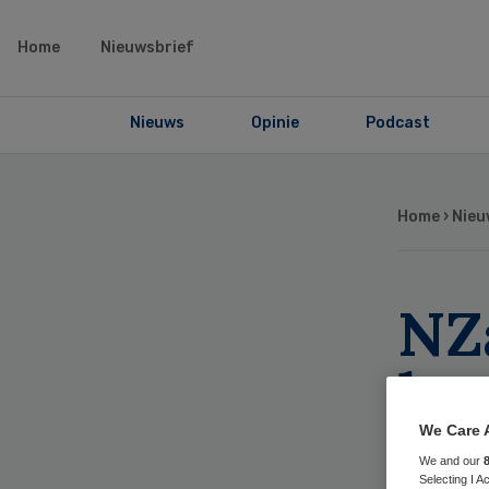
Home
Nieuwsbrief
Nieuws
Opinie
Podcast
Home
›
Nieu
NZa
hon
dif
We Care 
We and our
Selecting I 