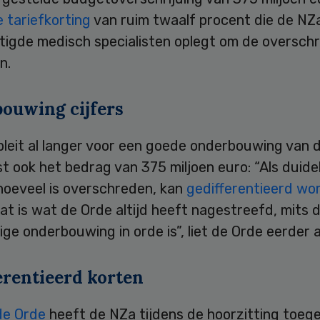
e tariefkorting
van ruim twaalf procent die de NZa
tigde medisch specialisten oplegt om de overschri
n.
ouwing cijfers
leit al langer voor een goede onderbouwing van d
t ook het bedrag van 375 miljoen euro: “Als duideli
hoeveel is overschreden, kan
gedifferentieerd wo
Dat is wat de Orde altijd heeft nagestreefd, mits 
ige onderbouwing in orde is”, liet de Orde eerder 
erentieerd korten
de Orde
heeft de NZa tijdens de hoorzitting toeg