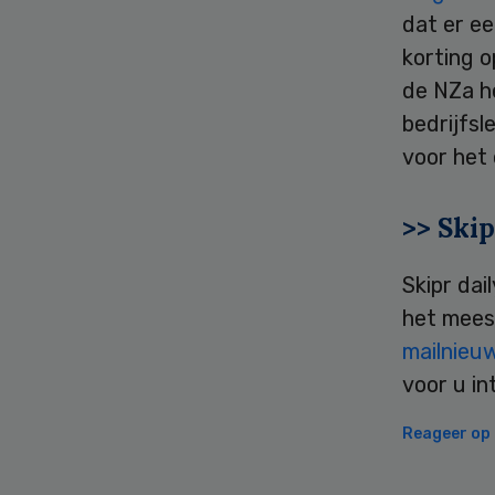
dat er e
korting o
de NZa h
bedrijfsl
voor het 
>> Skip
Skipr dai
het mees
mailnieu
voor u in
Reageer op d