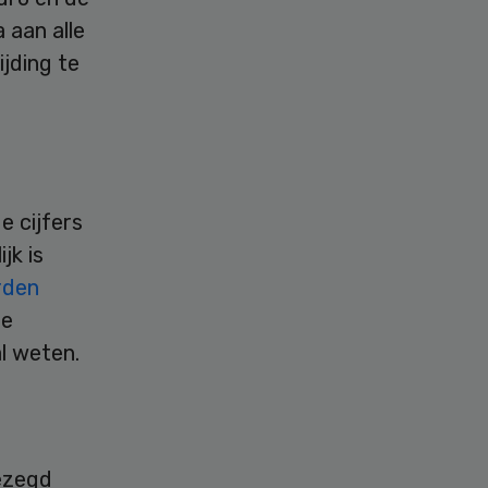
 aan alle
jding te
e cijfers
jk is
rden
de
al weten.
ezegd