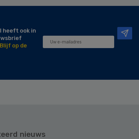
l heeft ook in
uwsbrief
Blijf op de
teerd nieuws