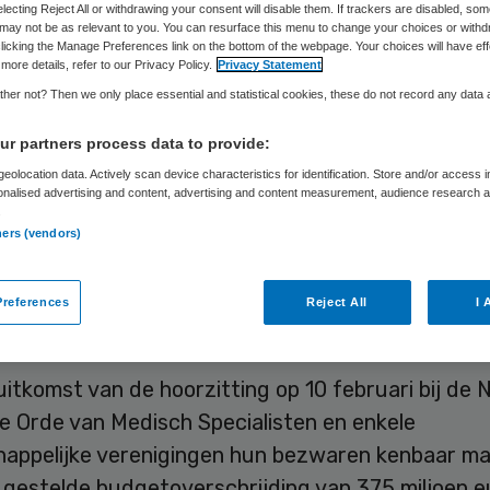
electing Reject All or withdrawing your consent will disable them. If trackers are disabled, so
may not be as relevant to you. You can resurface this menu to change your choices or withd
licking the Manage Preferences link on the bottom of the webpage. Your choices will have eff
more details, refer to our Privacy Policy.
Privacy Statement
Skipr Redactie
16 februari 2010
,
15:40
36 keer gelezen
her not? Then we only place essential and statistical cookies, these do not record any data
r partners process data to provide:
landse Zorgautoriteit (NZa) gaat alsnog onderzo
eolocation data. Actively scan device characteristics for identification. Store and/or access 
ting op honoraria van medisch specialisten kan
onalised advertising and content, advertising and content measurement, audience research 
.
iëren. Hiertoe zou ze de specialisten moeten ach
ners (vendors)
el omzet hebben gemaakt.
references
Reject All
I 
ting bij de NZa
 uitkomst van de hoorzitting op 10 februari bij de 
e Orde van Medisch Specialisten en enkele
appelijke verenigingen hun bezwaren kenbaar m
 gestelde budgetoverschrijding van 375 miljoen e