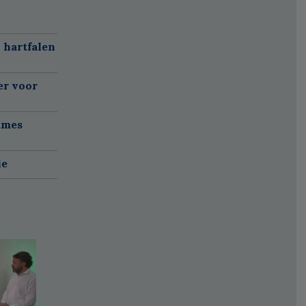
 hartfalen
er voor
ames
ie