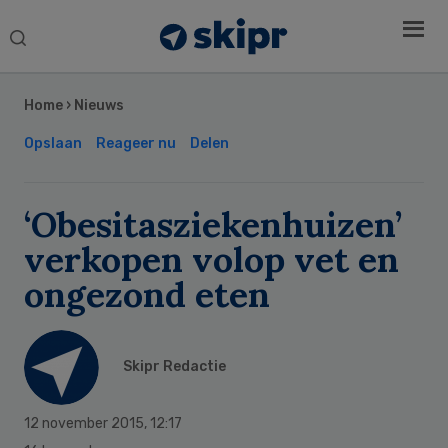
Search
this
Secondary
website
Sidebar
Home
›
Nieuws
Opslaan
Reageer nu
Delen
‘Obesitasziekenhuizen’
verkopen volop vet en
ongezond eten
Skipr Redactie
12 november 2015
,
12:17