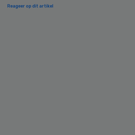
Reageer op dit artikel
Primary
Sidebar