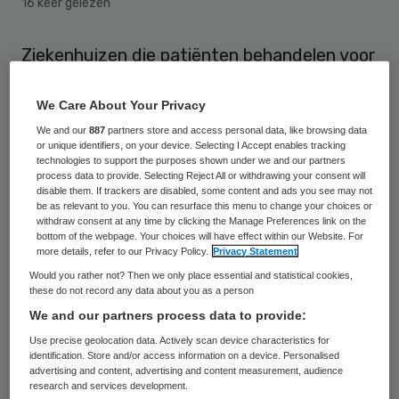
16 keer gelezen
Ziekenhuizen die patiënten behandelen voor
ernstig overgewicht verkopen zelf volop
We Care About Your Privacy
vet, ongezond eten. Dat blijkt uit een
We and our
887
partners store and access personal data, like browsing data
steekproef van het AD onder elf van de
or unique identifiers, on your device. Selecting I Accept enables tracking
zestien ‘obesitasziekenhuizen’.
technologies to support the purposes shown under we and our partners
process data to provide. Selecting Reject All or withdrawing your consent will
disable them. If trackers are disabled, some content and ads you see may not
De bezochte ziekenhuizen zijn samen goed
be as relevant to you. You can resurface this menu to change your choices or
withdraw consent at any time by clicking the Manage Preferences link on the
voor jaarlijks 5000 bariatrische ingrepen
bottom of the webpage. Your choices will have effect within our Website. For
more details, refer to our Privacy Policy.
Privacy Statement
(maagband, maagverkleining, bypass). In de
Would you rather not? Then we only place essential and statistical cookies,
eigen horeca worden taartjes, snoep,
these do not record any data about you as a person
pizza’s, kroketten, hamburgers,
We and our partners process data to provide:
gehaktballen en frietschotels echter vaak
Use precise geolocation data. Actively scan device characteristics for
identification. Store and/or access information on a device. Personalised
prominenter aangeprezen dan een broodje
advertising and content, advertising and content measurement, audience
research and services development.
gezond en fruit. Bovendien zijn de gezonde