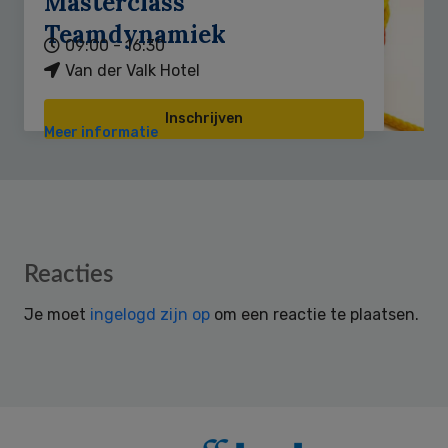
Masterclass
Teamdynamiek
09:00 - 16:30
Van der Valk Hotel
Inschrijven
Meer informatie
Reader
Reacties
Interactions
Je moet
ingelogd zijn op
om een reactie te plaatsen.