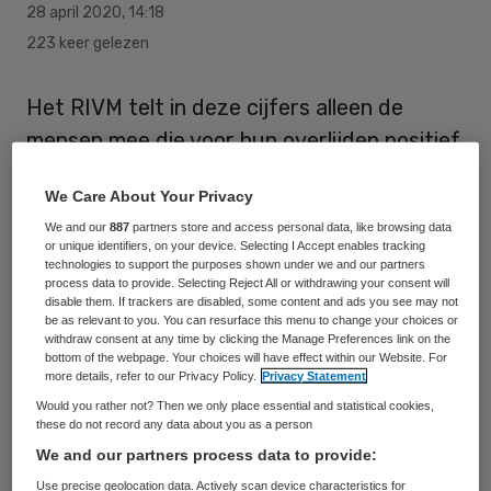
28 april 2020
,
14:18
223 keer gelezen
Het RIVM telt in deze cijfers alleen de
mensen mee die voor hun overlijden positief
zijn getest op het virus. Het werkelijke
We Care About Your Privacy
aantal overledenen is waarschijnlijk
We and our
887
partners store and access personal data, like browsing data
beduidend hoger, omdat lang niet iedereen
or unique identifiers, on your device. Selecting I Accept enables tracking
technologies to support the purposes shown under we and our partners
wordt getest. Zo overlijden in
process data to provide. Selecting Reject All or withdrawing your consent will
verpleeghuizen veel ouderen voor wie een
disable them. If trackers are disabled, some content and ads you see may not
be as relevant to you. You can resurface this menu to change your choices or
ziekenhuisopname geen zin meer heeft.
withdraw consent at any time by clicking the Manage Preferences link on the
bottom of the webpage. Your choices will have effect within our Website. For
more details, refer to our Privacy Policy.
Privacy Statement
Koningsdag
Would you rather not? Then we only place essential and statistical cookies,
these do not record any data about you as a person
We and our partners process data to provide:
Dat het aantal overledenen relatief laag is,
Use precise geolocation data. Actively scan device characteristics for