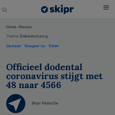
Search
this
Secondary
website
Sidebar
Home
›
Nieuws
Thema:
Ziekenhuiszorg
Opslaan
Reageer nu
Delen
Officieel dodental
coronavirus stijgt met
48 naar 4566
Skipr Redactie