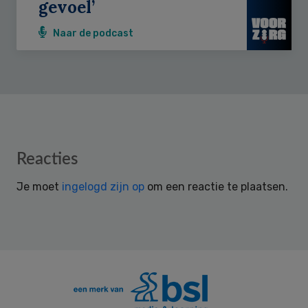
gevoel’
Naar de podcast
Reader
Reacties
Interactions
Je moet
ingelogd zijn op
om een reactie te plaatsen.