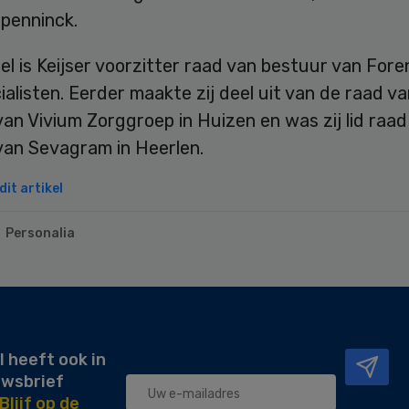
penninck.
 is Keijser voorzitter raad van bestuur van Fore
alisten. Eerder maakte zij deel uit van de raad va
an Vivium Zorggroep in Huizen en was zij lid raad
van Sevagram in Heerlen.
it artikel
Personalia
l heeft ook in
uwsbrief
Blijf op de