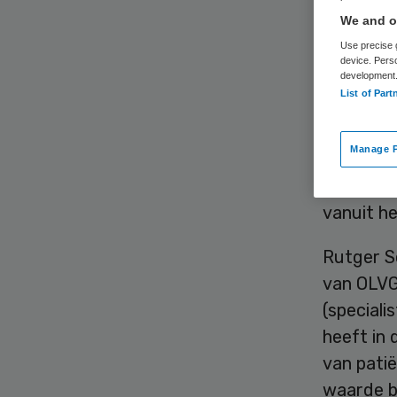
We and ou
Use precise g
device. Pers
development
List of Part
Mariëtte 
Manage P
toezicht
kwaliteit
vanuit he
Rutger S
van OLVG,
(speciali
heeft in 
van pati
waarde bi