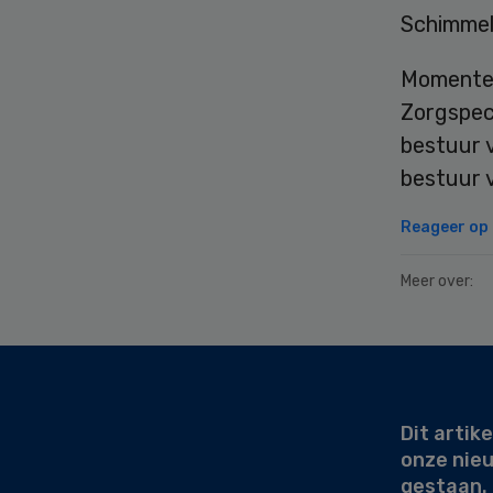
Schimmel
Momenteel
Zorgspeci
bestuur v
bestuur 
Reageer op d
Meer over:
Secondary
Sidebar
Dit artike
onze nie
gestaan.