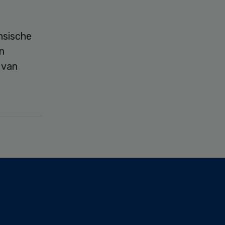
nsische
n
 van