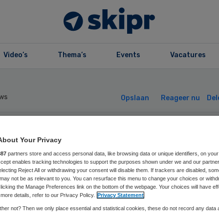
Video’s
Thema’s
Events
Vacatures
ws
Opslaan
Reageer nu
Del
VG verwelkomt
About Your Privacy
887
partners store and access personal data, like browsing data or unique identifiers, on your
Accept enables tracking technologies to support the purposes shown under we and our partne
uw lid raad van
electing Reject All or withdrawing your consent will disable them. If trackers are disabled, so
may not be as relevant to you. You can resurface this menu to change your choices or withd
licking the Manage Preferences link on the bottom of the webpage. Your choices will have eff
zicht
more details, refer to our Privacy Policy.
Privacy Statement
her not? Then we only place essential and statistical cookies, these do not record any data