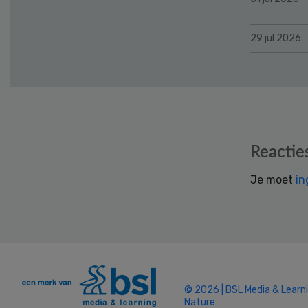
29 jul 2026
Reader
Reactie
Interactions
Je moet
in
© 2026 | BSL Media & Learn
Nature