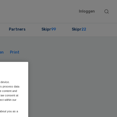
Searc
Inloggen
this
websit
Partners
Skipr
99
Skipr
22
Primary
Sidebar
en
Print
 device.
rs process data
me content and
raw consent at
ect within our
 about you as a