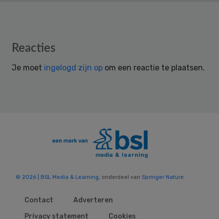
Reader
Reacties
Interactions
Je moet
ingelogd zijn op
om een reactie te plaatsen.
© 2026 | BSL Media & Learning
, onderdeel van
Springer Nature
Contact
Adverteren
Privacy statement
Cookies