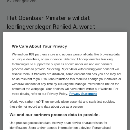
67 keer gelezen
Het Openbaar Ministerie wil dat
leerlingverpleger Rahiied A. wordt
veroordeeld tot twintig jaar cel en tbs met
dwangverpleging. Volgens het OM pleegde
We Care About Your Privacy
hij vier moorden met insuline en deed
We and our
889
partners store and access personal data, like browsing data
or unique identifiers, on your device. Selecting I Accept enables tracking
meerdere pogingen anderen van het leven
technologies to support the purposes shown under we and our partners
te beroven.
process data to provide. Selecting Reject All or withdrawing your consent will
disable them. If trackers are disabled, some content and ads you see may not
be as relevant to you. You can resurface this menu to change your choices or
De verdachte zou in 2016 en 2017 vier
withdraw consent at any time by clicking the Manage Preferences link on the
bottom of the webpage. Your choices will have effect within our Website. For
bewoners van verpleeg- en
more details, refer to our Privacy Policy.
Privacy Statement
verzorgingsinstellingen in de regio
Would you rather not? Then we only place essential and statistical cookies,
these do not record any data about you as a person
Rotterdam hebben vermoord met een
We and our partners process data to provide:
overdosis insuline.
Use precise geolocation data. Actively scan device characteristics for
identification. Store and/or access information on a device. Personalised