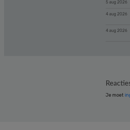
5 aug 2026
4 aug 2026
4 aug 2026
Reader
Reactie
Interactions
Je moet
in