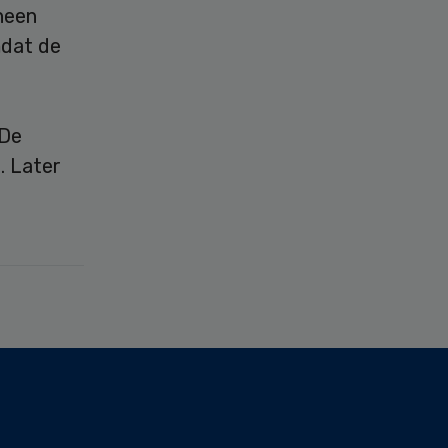
rheen
mdat de
 De
. Later