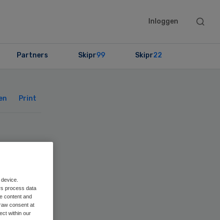
Searc
Inloggen
this
websit
Partners
Skipr
99
Skipr
22
Primary
Sidebar
en
Print
 device.
rs process data
me content and
raw consent at
ect within our