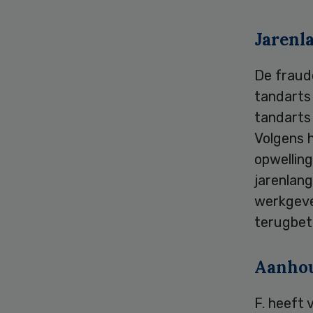
Jarenl
De fraud
tandarts 
tandarts 
Volgens h
opwelling
jarenlan
werkgever
terugbet
Aanho
F. heeft 