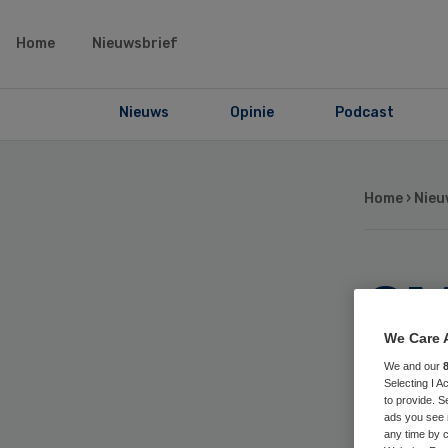
Home
Nieuwsbrief
Nieuws
Opinie
Podcast
Home
›
Nieu
OM 
fr
We Care 
We and our
Selecting I 
tan
to provide. S
ads you see 
any time by c