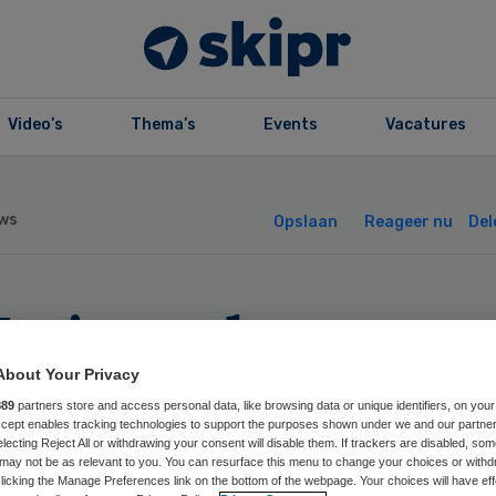
Video’s
Thema’s
Events
Vacatures
ws
Opslaan
Reageer nu
Del
eist cel voor
auderende
About Your Privacy
889
partners store and access personal data, like browsing data or unique identifiers, on your
Accept enables tracking technologies to support the purposes shown under we and our partne
dartsassistente
electing Reject All or withdrawing your consent will disable them. If trackers are disabled, so
may not be as relevant to you. You can resurface this menu to change your choices or withd
licking the Manage Preferences link on the bottom of the webpage. Your choices will have eff