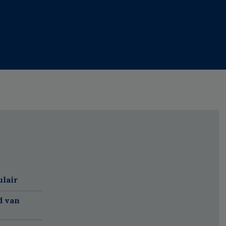
ulair
d van