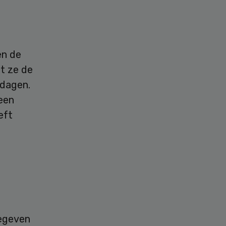
en de
at ze de
pdagen.
 een
eft
gegeven