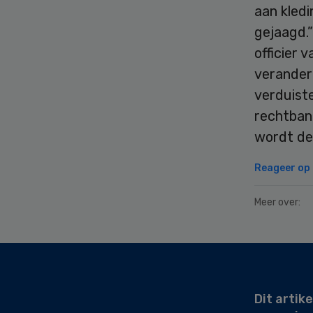
aan kledi
gejaagd.
officier 
verandere
verduiste
rechtbank
wordt de
Reageer op d
Meer over:
Secondary
Sidebar
Dit artike