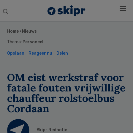
Search
this
Secondary
website
Sidebar
Home
›
Nieuws
Thema:
Personeel
Opslaan
Reageer nu
Delen
OM eist werkstraf voor
fatale fouten vrijwillige
chauffeur rolstoelbus
Cordaan
Skipr Redactie