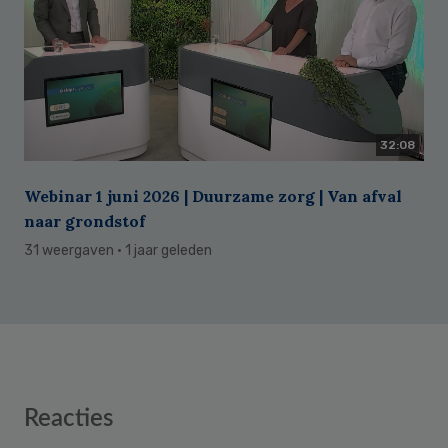
32:08
Webinar 1 juni 2026 | Duurzame zorg | Van afval
naar grondstof
31 weergaven
· 1 jaar geleden
Reader
Reacties
Interactions