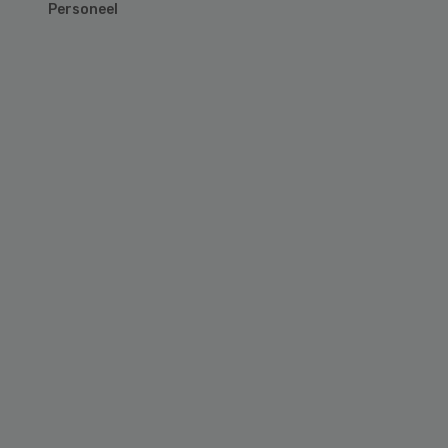
Personeel
Primary
Sidebar