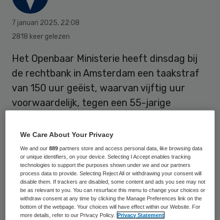
7 januari 2025
,
22:08
2818 keer gelezen
Het Openbaar Ministerie heeft dinsdag bij
de rechtbank in Amsterdam een taakstraf
van 150 uur geëist, waarvan vijftig uur
voorwaardelijk, tegen een 55-jarige
chauffeur van zorginstelling Cordaan. De
man vergat op 26 januari in Diemen in zijn
We Care About Your Privacy
bus een rolstoel vast te zetten en de daarin
We and our
889
partners store and access personal data, like browsing data
or unique identifiers, on your device. Selecting I Accept enables tracking
zittende 84-jarige vrouw de gordel om te
technologies to support the purposes shown under we and our partners
process data to provide. Selecting Reject All or withdrawing your consent will
doen. Toen hij bij een stoplicht optrok,
disable them. If trackers are disabled, some content and ads you see may not
kieperde de rolstoel achterover en liep de
be as relevant to you. You can resurface this menu to change your choices or
withdraw consent at any time by clicking the Manage Preferences link on the
bejaarde vrouw ernstige verwondingen op.
bottom of the webpage. Your choices will have effect within our Website. For
more details, refer to our Privacy Policy.
Privacy Statement