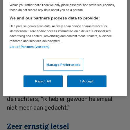
Zij overleed twee dagen later in
Would you rather not? Then we only place essential and statistical cookies,
het ziekenhuis.
these do not record any data about you as a person
We and our partners process data to provide:
Use precise geolocation data. Actively scan device characteristics for
De betrokken chauffeur, die op vrijwillige
identification. Store and/or access information on a device. Personalised
advertising and content, advertising and content measurement, audience
basis werkte, heeft verklaard dat er die dag
research and services development.
veel wind stond en dat het inladen van zijn
List of Partners (vendors)
passagiers mede daardoor anders verliep
dan normaal. Hij vergat uiteindelijk de
Manage Preferences
rolstoel van het latere slachtoffer te
zekeren, met fatale gevolgen. “Het is een
Reject All
I Accept
‘error’ in mijn hoofd geweest”, zei hij tegen
de rechters, “ik heb er gewoon helemaal
niet meer aan gedacht.”
Zeer ernstig letsel