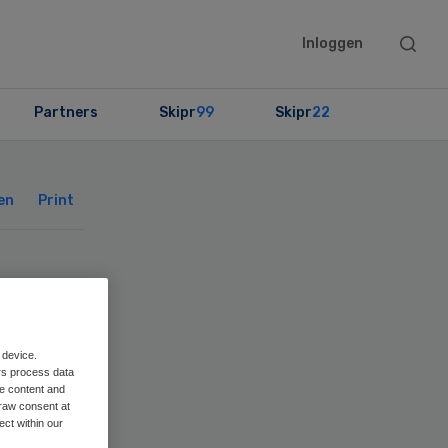
Searc
Inloggen
this
websit
Partners
Skipr
99
Skipr
22
Primary
Sidebar
en
Print
od
 device.
rs process data
me content and
raw consent at
ect within our