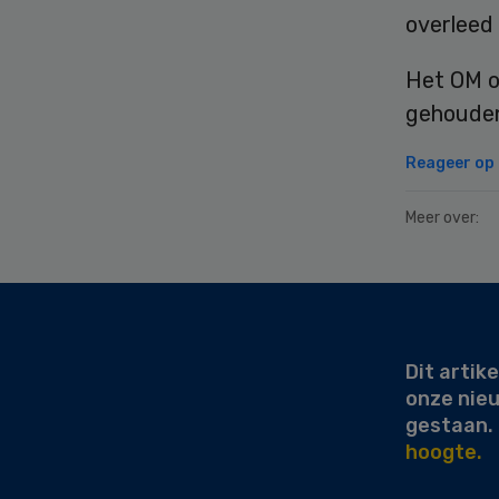
overleed
Het OM o
gehouden 
Reageer op d
Meer over:
Secondary
Sidebar
Dit artike
onze nie
gestaan.
hoogte.