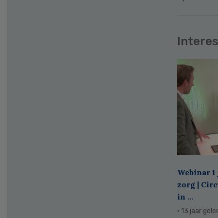
Interes
Webinar 1 
zorg | Cir
in ...
· 13 jaar gel