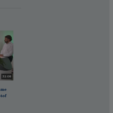
32:08
zame
stof