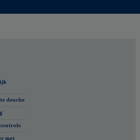
ijk
ete douche
g
controle
er met