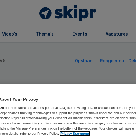
Video’s
Thema’s
Events
Vacatures
ws
Opslaan
Reageer nu
Del
 onderzoekt do
About Your Privacy
ner in
889
partners store and access personal data, like browsing data or unique identifiers, on your
Accept enables tracking technologies to support the purposes shown under we and our partne
ginstelling
electing Reject All or withdrawing your consent will disable them. If trackers are disabled, so
may not be as relevant to you. You can resurface this menu to change your choices or withd
licking the Manage Preferences link on the bottom of the webpage. Your choices will have eff
more details, refer to our Privacy Policy.
Privacy Statement