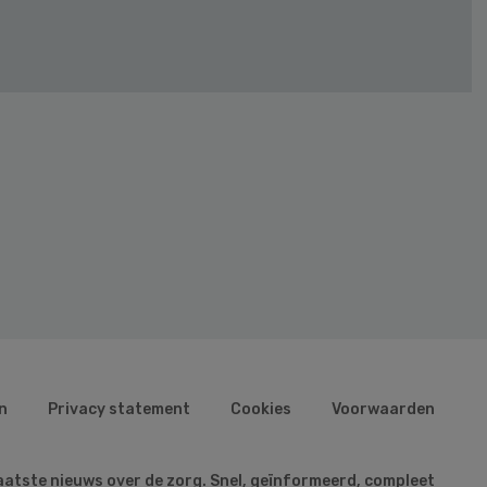
n
Privacy statement
Cookies
Voorwaarden
aatste nieuws over de zorg. Snel, geïnformeerd, compleet