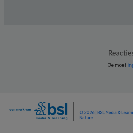
Reader
Reactie
Interactions
Je moet
in
© 2026 | BSL Media & Learn
Nature