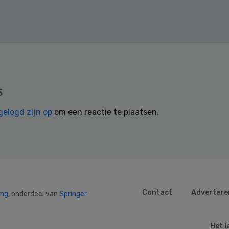
s
gelogd zijn op
om een reactie te plaatsen.
Contact
Advertere
ing
, onderdeel van
Springer
Het l