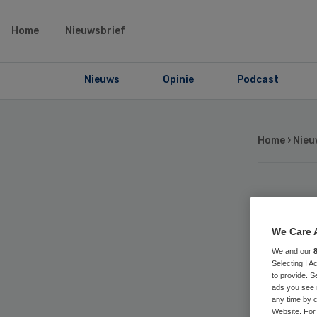
Home
Nieuwsbrief
Nieuws
Opinie
Podcast
Home
›
Nieu
OM
We Care 
tie
We and our
Selecting I 
zor
to provide. S
ads you see 
any time by c
Website. For 