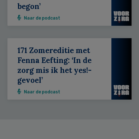
begon’
Naar de podcast
171 Zomereditie met
Fenna Eefting: ‘In de
zorg mis ik het yes!-
gevoel’
Naar de podcast