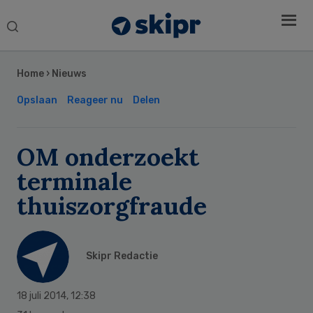
Search
this
Secondary
website
Sidebar
Home
›
Nieuws
Opslaan
Reageer nu
Delen
OM onderzoekt
terminale
thuiszorgfraude
Skipr Redactie
18 juli 2014
,
12:38