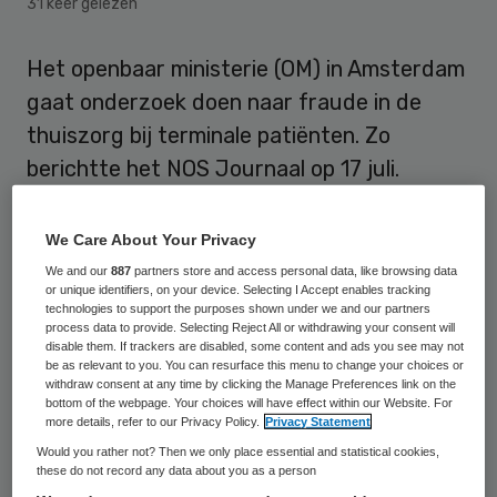
31 keer gelezen
Het openbaar ministerie (OM) in Amsterdam
gaat onderzoek doen naar fraude in de
thuiszorg bij terminale patiënten. Zo
berichtte het NOS Journaal op 17 juli.
Het OM bevestigt dat er twee vrouwen zijn
We Care About Your Privacy
aangehouden. Zij worden verdacht van
We and our
887
partners store and access personal data, like browsing data
oplichting en valsheid in geschrifte.
or unique identifiers, on your device. Selecting I Accept enables tracking
technologies to support the purposes shown under we and our partners
process data to provide. Selecting Reject All or withdrawing your consent will
disable them. If trackers are disabled, some content and ads you see may not
Valse handtekening
be as relevant to you. You can resurface this menu to change your choices or
withdraw consent at any time by clicking the Manage Preferences link on the
bottom of the webpage. Your choices will have effect within our Website. For
Thuiszorg aan patiënten in hun laatste
more details, refer to our Privacy Policy.
Privacy Statement
levensfase wordt verricht door
Would you rather not? Then we only place essential and statistical cookies,
these do not record any data about you as a person
gediplomeerde ziekenverzorgenden. Die