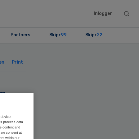
Searc
Inloggen
this
websit
Partners
Skipr
99
Skipr
22
Primary
Sidebar
en
Print
s
t
 device.
rs process data
me content and
raw consent at
ect within our