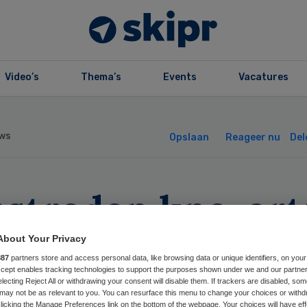
Video’s
Thema’s
Events
Vacatures
ws
Opslaan
Reageer nu
Del
streden kno-art
C Utrecht werk
About Your Privacy
887
partners store and access personal data, like browsing data or unique identifiers, on your
er
Accept enables tracking technologies to support the purposes shown under we and our partne
electing Reject All or withdrawing your consent will disable them. If trackers are disabled, so
may not be as relevant to you. You can resurface this menu to change your choices or withd
licking the Manage Preferences link on the bottom of the webpage. Your choices will have eff