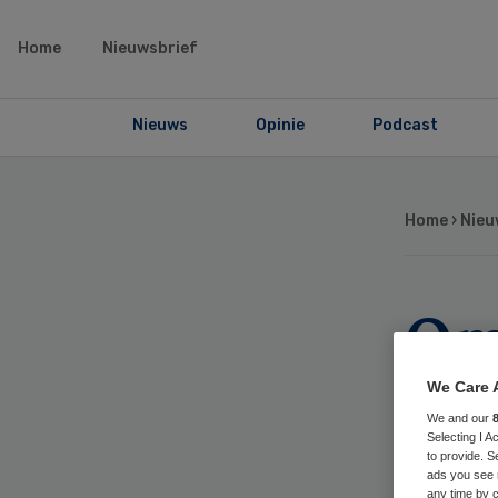
Home
Nieuwsbrief
Nieuws
Opinie
Podcast
Home
›
Nieu
Om
UM
We Care 
We and our
we
Selecting I 
to provide. S
ads you see 
any time by c