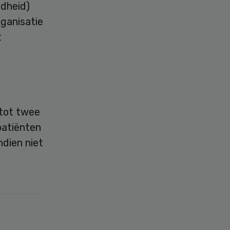
ndheid)
ganisatie
t
 tot twee
patiënten
dien niet