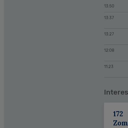
13:50
13:37
13:27
12:08
11:23
Interes
172
Zom