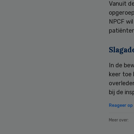
Vanuit d
opgeroepe
NPCF wil
patiënte
Slagad
In de be
keer toe 
overlede
bij de in
Reageer op d
Meer over: