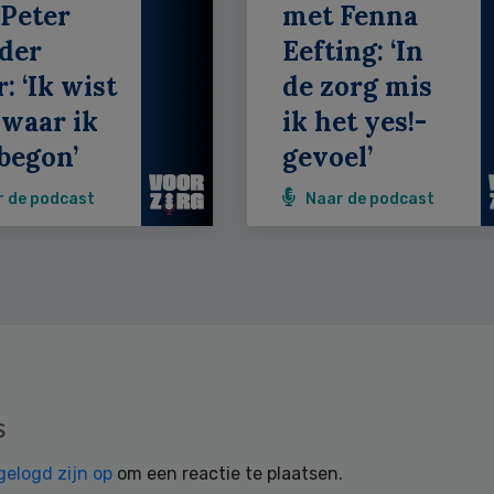
Peter
met Fenna
der
Eefting: ‘In
: ‘Ik wist
de zorg mis
 waar ik
ik het yes!-
begon’
gevoel’
r de podcast
Naar de podcast
s
gelogd zijn op
om een reactie te plaatsen.