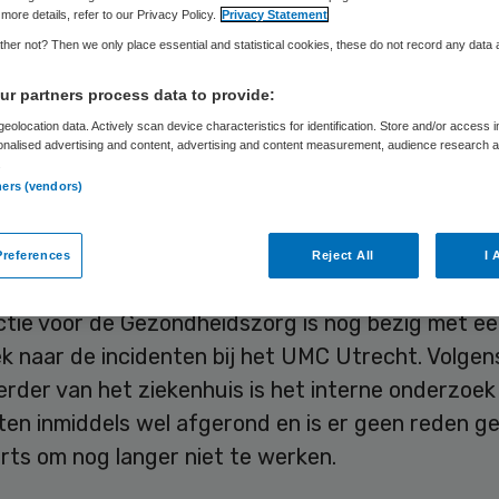
more details, refer to our Privacy Policy.
Privacy Statement
her not? Then we only place essential and statistical cookies, these do not record any data
Skipr Redactie
31 maart 2016
,
09:01
13 keer gelezen
r partners process data to provide:
eolocation data. Actively scan device characteristics for identification. Store and/or access 
onalised advertising and content, advertising and content measurement, audience research 
arts van het UMC Utrecht die betrokken was bij 
.
ners (vendors)
e incidenten gaat donderdag weer aan het werk. D
rzoekprogramma Zembla. De arts heeft eind 2015 
references
Reject All
I 
et het ziekenhuis besloten een stap terug te doe
ctie voor de Gezondheidszorg is nog bezig met e
k naar de incidenten bij het UMC Utrecht. Volgen
rder van het ziekenhuis is het interne onderzoek
iten inmiddels wel afgerond en is er geen reden 
rts om nog langer niet te werken.