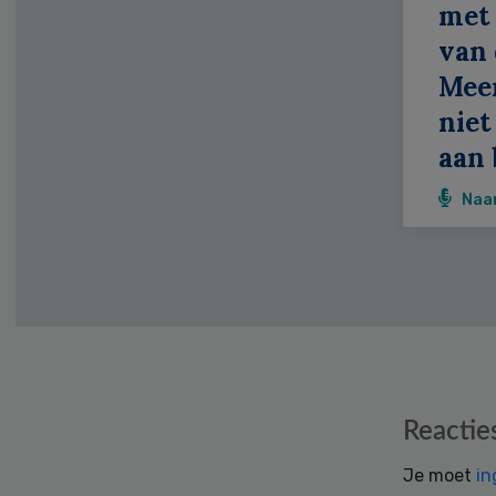
met 
van 
Meer
niet
aan 
Naa
Reader
Reactie
Interactions
Je moet
in