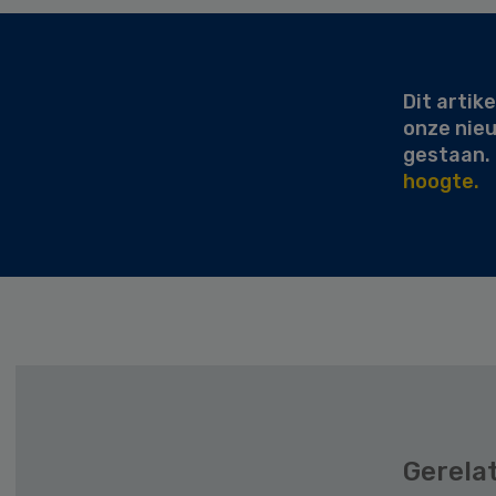
Secondary
Sidebar
Dit artike
onze nie
gestaan.
hoogte.
Gerela