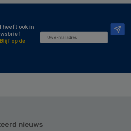
l heeft ook in
uwsbrief
Blijf op de
teerd nieuws