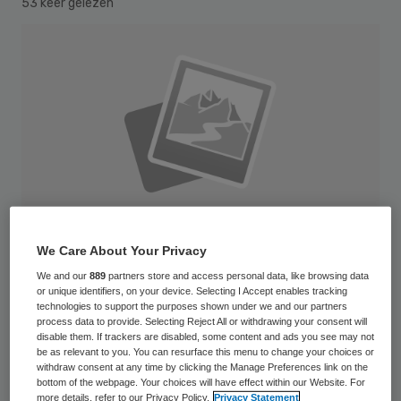
53 keer gelezen
We Care About Your Privacy
We and our
889
partners store and access personal data, like browsing data
or unique identifiers, on your device. Selecting I Accept enables tracking
technologies to support the purposes shown under we and our partners
process data to provide. Selecting Reject All or withdrawing your consent will
Oud-neuroloog Jansen Steur van het
disable them. If trackers are disabled, some content and ads you see may not
Medisch Spectrum Twente (MST) in
be as relevant to you. You can resurface this menu to change your choices or
withdraw consent at any time by clicking the Manage Preferences link on the
Enschede is na grote beroering over zijn
bottom of the webpage. Your choices will have effect within our Website. For
more details, refer to our Privacy Policy.
Privacy Statement