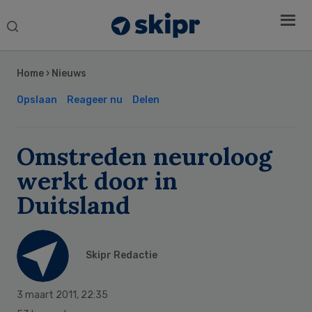
Search
this
Secondary
website
Sidebar
Home
›
Nieuws
Opslaan
Reageer nu
Delen
Omstreden neuroloog
werkt door in
Duitsland
Skipr Redactie
3 maart 2011
,
22:35