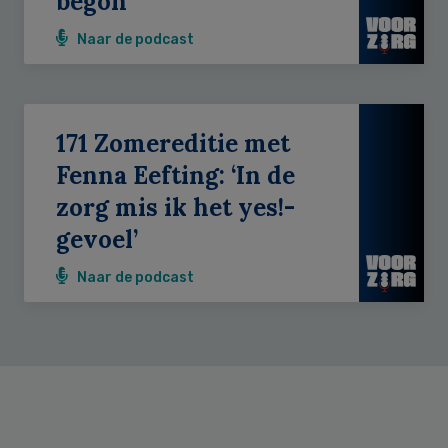
begon’
Naar de podcast
171 Zomereditie met
Fenna Eefting: ‘In de
zorg mis ik het yes!-
gevoel’
Naar de podcast