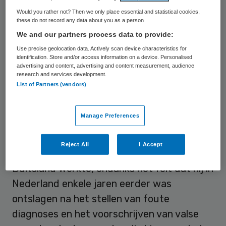
disfunctioneren opnieuw als medisch
Would you rather not? Then we only place essential and statistical cookies,
specialist in Duitsland aan het werk gegaan.
these do not record any data about you as a person
Op basis van eigen onderzoek stellen RTV
We and our partners process data to provide:
Oost en TC Tubantia dat hij zeker een
Use precise geolocation data. Actively scan device characteristics for
identification. Store and/or access information on a device. Personalised
maand gewerkt heeft, maar mogelijk langer.
advertising and content, advertising and content measurement, audience
research and services development.
List of Partners (vendors)
Disfunctioneren
Manage Preferences
De affaire rond Jansen Steur kwam aan het
rollen nadat krant en omroep begin 2009
Reject All
I Accept
hadden ontdekt dat de specialist in
Duitsland werkte, ondanks het feit dat hij in
Nederland enkele jaren eerder was
ontslagen na het stellen van foute
diagnoses en het voorschrijven van valse