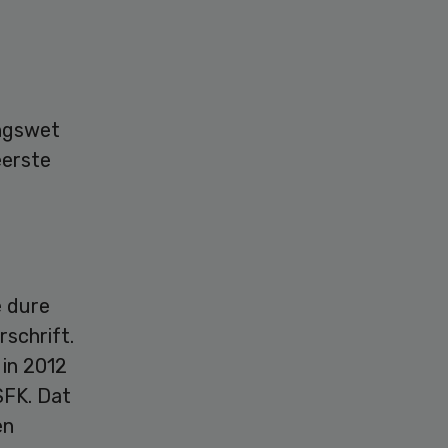
ingswet
eerste
e dure
schrift.
 in 2012
 SFK. Dat
en