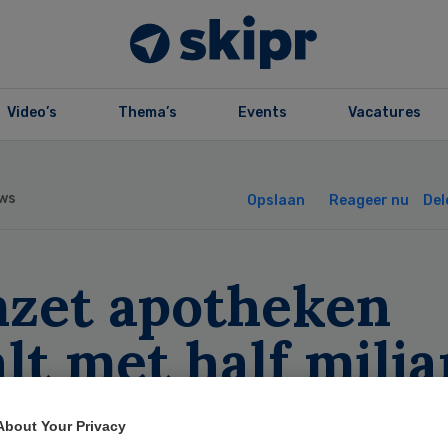
Video’s
Thema’s
Events
Vacatures
ws
Opslaan
Reageer nu
Del
zet apotheken
lt met half milja
About Your Privacy