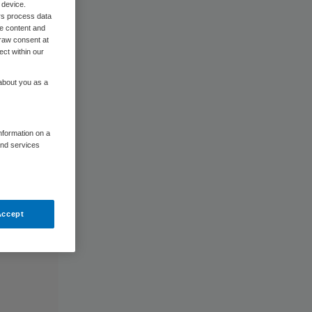
 device.
rs process data
me content and
raw consent at
ect within our
 about you as a
information on a
and services
Accept