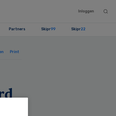
Searc
Inloggen
this
websit
Partners
Skipr
99
Skipr
22
Primary
Sidebar
en
Print
rd