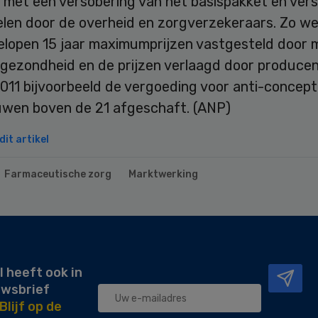
 met een versobering van het basispakket en vers
len door de overheid en zorgverzekeraars. Zo we
elopen 15 jaar maximumprijzen vastgesteld door m
sgezondheid en de prijzen verlaagd door producen
011 bijvoorbeeld de vergoeding voor anti-concepti
uwen boven de 21 afgeschaft. (ANP)
it artikel
Farmaceutische zorg
Marktwerking
l heeft ook in
uwsbrief
Blijf op de