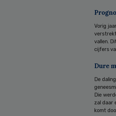
Progno
Vorig jaa
verstrek
vallen. D
cijfers v
Dure m
De dalin
geneesmi
Die werde
zal daar 
komt doo