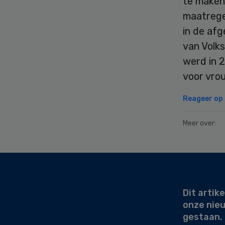
te maken
maatrege
in de afg
van Volk
werd in 2
voor vro
Reageer op d
Meer over:
Secondary
Sidebar
Dit artike
onze nie
gestaan.