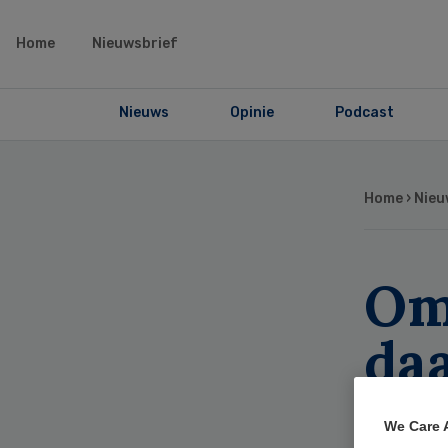
Home
Nieuwsbrief
Nieuws
Opinie
Podcast
Home
›
Nieu
Om
daa
We Care 