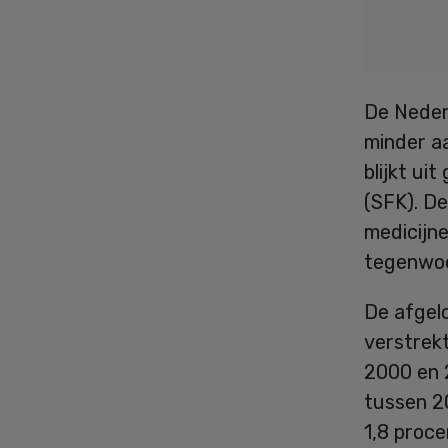
De Nederl
minder a
blijkt ui
(SFK). De
medicijn
tegenwoo
De afgel
verstrek
2000 en 
tussen 2
1,8 proce