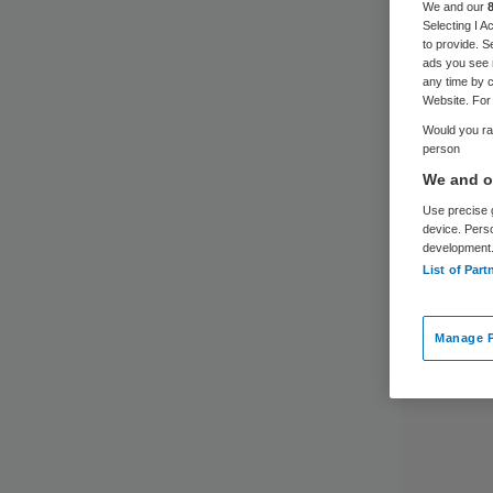
We and our
Selecting I 
to provide. S
ads you see 
any time by c
Website. For 
Would you rat
person
We and ou
Use precise g
device. Pers
development
List of Part
Manage P