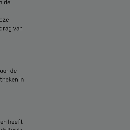
n de
Deze
edrag van
voor de
theken in
ken heeft