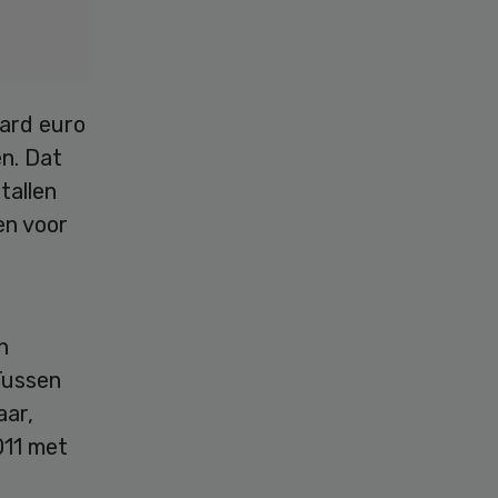
jard euro
n. Dat
tallen
en voor
n
Tussen
aar,
011 met