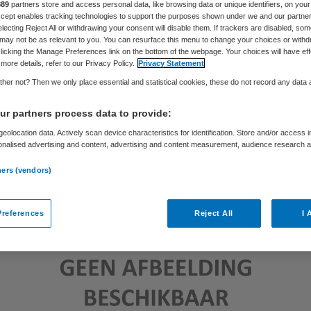
Skipr Redactie
6 september 2012
,
20:17
31 keer gelezen
889
partners store and access personal data, like browsing data or unique identifiers, on your
Accept enables tracking technologies to support the purposes shown under we and our partne
electing Reject All or withdrawing your consent will disable them. If trackers are disabled, so
may not be as relevant to you. You can resurface this menu to change your choices or withd
licking the Manage Preferences link on the bottom of the webpage. Your choices will have eff
more details, refer to our Privacy Policy.
Privacy Statement
her not? Then we only place essential and statistical cookies, these do not record any data
r partners process data to provide:
eolocation data. Actively scan device characteristics for identification. Store and/or access 
onalised advertising and content, advertising and content measurement, audience research 
.
ners (vendors)
references
Reject All
I 