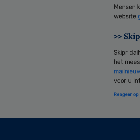
Mensen k
website
>> Skip
Skipr dai
het mees
mailnieu
voor u in
Reageer op d
Secondary
Sidebar