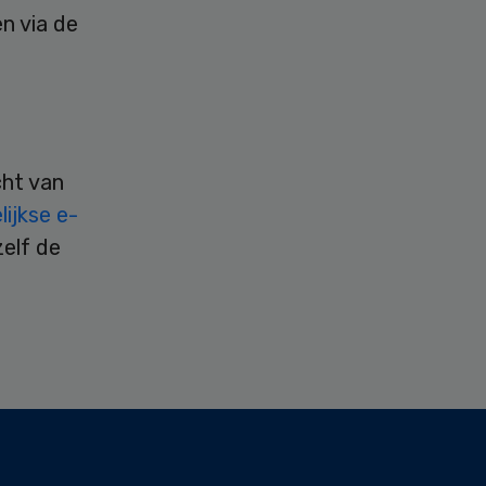
n via de
cht van
ijkse e-
zelf de