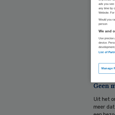
ads you see 
any time by c
Website. For 
Would you rat
person
We and ou
Een op de
Use precise g
device. Pers
voordat z
development
List of Part
beschermd
onderzoe
Utrecht 
Manage P
Geen ma
Uit het 
meer dat 
een bezo