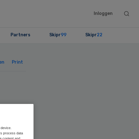
Searc
Inloggen
this
websit
Partners
Skipr
99
Skipr
22
Primary
Sidebar
en
Print
 device.
rs process data
me content and