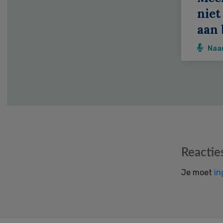
niet
aan 
Naa
Reader
Reactie
Interactions
Je moet
in