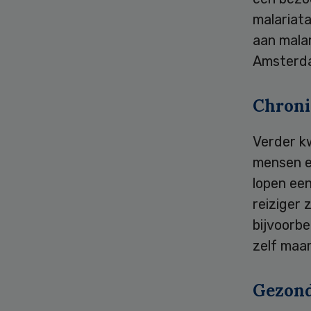
malariata
aan mala
Amsterd
Chroni
Verder k
mensen e
lopen een
reiziger 
bijvoorb
zelf maar
Gezond