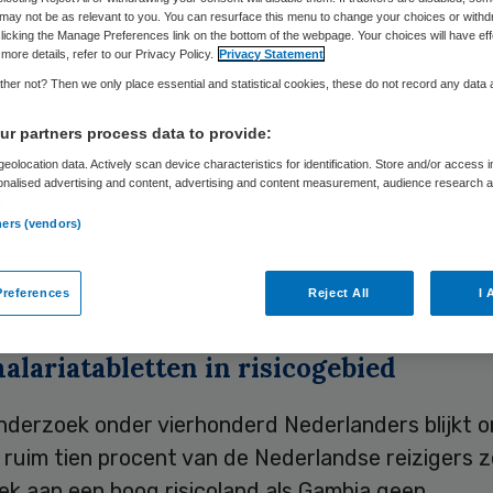
may not be as relevant to you. You can resurface this menu to change your choices or withd
licking the Manage Preferences link on the bottom of the webpage. Your choices will have eff
more details, refer to our Privacy Policy.
Privacy Statement
Skipr Redactie
12 januari 2010
,
10:25
26 keer gelezen
her not? Then we only place essential and statistical cookies, these do not record any data
r partners process data to provide:
 vijf reizigers is niet goed beschermd tegen mala
eolocation data. Actively scan device characteristics for identification. Store and/or access 
onalised advertising and content, advertising and content measurement, audience research 
ij op pad gaan. En twee op de vijf zijn onvoldoen
.
ners (vendors)
 tegen hepatitis-A. Dit blijkt uit het jaarlijkse ‘S
k’ dat dinsdag tijdens de vakdag van de Vakantie
is gepresenteerd.
references
Reject All
I 
lariatabletten in risicogebied
onderzoek onder vierhonderd Nederlanders blijkt 
ruim tien procent van de Nederlandse reizigers ze
ek aan een hoog risicoland als Gambia geen