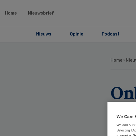
Home
Nieuwsbrief
Nieuws
Opinie
Podcast
Home
›
Nieu
On
rei
We Care 
doo
We and our
Selecting I 
to provide. S