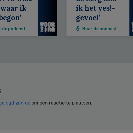
 waar ik
ik het yes!-
begon’
gevoel’
r de podcast
Naar de podcast
s
gelogd zijn op
om een reactie te plaatsen.