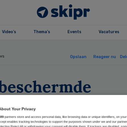
Video’s
Thema’s
Events
Vacatures
ws
Opslaan
Reageer nu
Del
beschermde
zigers onnodig
About Your Privacy
d of ziek
889
partners store and access personal data, like browsing data or unique identifiers, on your
Accept enables tracking technologies to support the purposes shown under we and our partne
electing Reject All or withdrawing your consent will disable them. If trackers are disabled, so