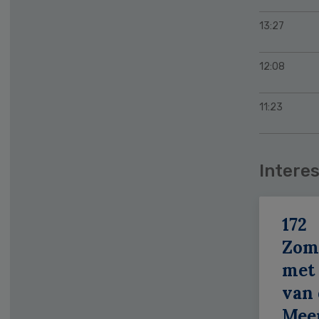
13:27
12:08
11:23
Interes
172
Zom
met 
van 
Meer