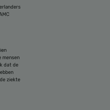
erlanders
m AMC
ien
ke mensen
jk dat de
hebben
de ziekte