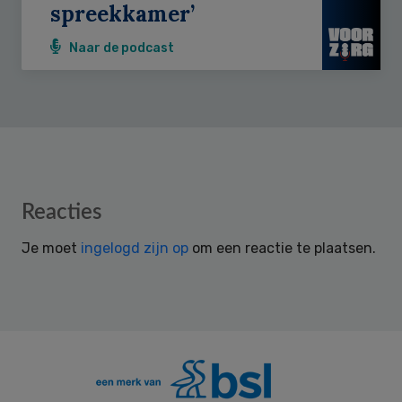
spreekkamer’
Naar de podcast
Reader
Reacties
Interactions
Je moet
ingelogd zijn op
om een reactie te plaatsen.