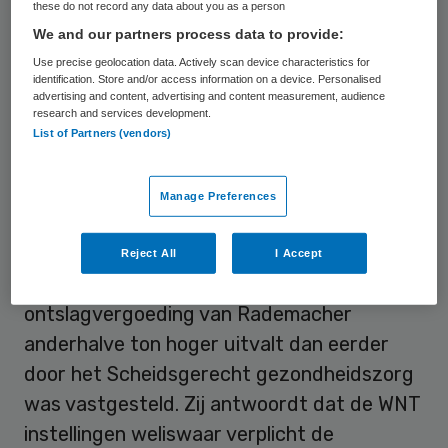
these do not record any data about you as a person
verantwoordelijk was gesteld voor de
We and our partners process data to provide:
slechte financiële resultaten: ZorgSaam
Use precise geolocation data. Actively scan device characteristics for
boekte in 2014 twaalf miljoen euro verlies.
identification. Store and/or access information on a device. Personalised
advertising and content, advertising and content measurement, audience
research and services development.
Naar nu blijkt, onderzoekt het CIBG
List of Partners (vendors)
momenteel de vertrekpremies. Het CIBG is
toezichthouder c.q. handhaver waar het de
Manage Preferences
uitvoering van de WNT voor de zorgsector
betreft. SP’er Van Gerven heeft aan de
Reject All
I Accept
minister gevraagd hoe het kan dat de
ontslagvergoeding van Rademacher
anderhalve ton hoger uitvalt dan eerder
door het Scheidsgerecht gezondheidszorg
was vastgesteld. Zij antwoordt dat de WNT
instellingen weliswaar verplicht de