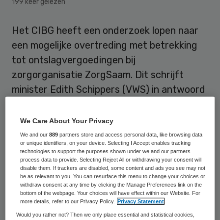
199 keer gelezen
Het CIBG heeft een onderzoek lopen naar
een mogelijke overtreding met betrekking
tot ontslagvergoedingen bij
zorgorganisatie ZorgSaam. Dit schrijft
minister Edith Schippers (VWS) in antwoord
op Kamervragen van SP-Kamerlid Henk van
Gerven.
We Care About Your Privacy
We and our
889
partners store and access personal data, like browsing data
De aanleiding van de vragen is
het bericht
or unique identifiers, on your device. Selecting I Accept enables tracking
technologies to support the purposes shown under we and our partners
waarin Skipr melding maakte
van de
process data to provide. Selecting Reject All or withdrawing your consent will
disable them. If trackers are disabled, some content and ads you see may not
vertrekpremies van de in 2014 opgestapte
be as relevant to you. You can resurface this menu to change your choices or
rvb-voorzitter Paul Rademacher en rvb-lid
withdraw consent at any time by clicking the Manage Preferences link on the
bottom of the webpage. Your choices will have effect within our Website. For
Joep Paulides. Zij kregen in totaal zo’n
more details, refer to our Privacy Policy.
Privacy Statement
zeven ton mee, terwijl de raad van bestuur
Would you rather not? Then we only place essential and statistical cookies,