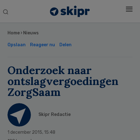
Search
this
Secondary
website
Sidebar
Home
›
Nieuws
Opslaan
Reageer nu
Delen
Onderzoek naar
ontslagvergoedingen
ZorgSaam
Skipr Redactie
1 december 2015
,
15:48