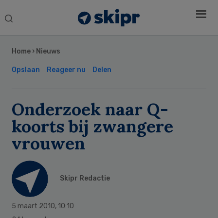
Search
this
Secondary
website
Sidebar
Home
›
Nieuws
Opslaan
Reageer nu
Delen
Onderzoek naar Q-
koorts bij zwangere
vrouwen
Skipr Redactie
5 maart 2010
,
10:10