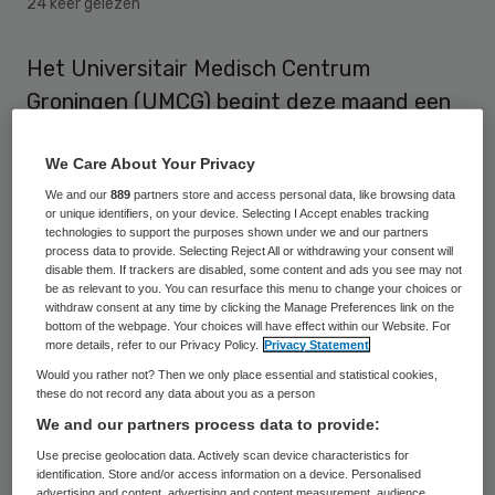
24 keer gelezen
Het Universitair Medisch Centrum
Groningen (UMCG) begint deze maand een
grootschalig onderzoek naar de gevolgen
We Care About Your Privacy
van Q-koorts bij zwangere vrouwen. Het
We and our
889
partners store and access personal data, like browsing data
ziekenhuis heeft dat vrijdag
or unique identifiers, on your device. Selecting I Accept enables tracking
bekendgemaakt.
technologies to support the purposes shown under we and our partners
process data to provide. Selecting Reject All or withdrawing your consent will
disable them. If trackers are disabled, some content and ads you see may not
be as relevant to you. You can resurface this menu to change your choices or
Vroeggeboorte
withdraw consent at any time by clicking the Manage Preferences link on the
bottom of the webpage. Your choices will have effect within our Website. For
more details, refer to our Privacy Policy.
Privacy Statement
Volgens het Rijksinstituut voor
Would you rather not? Then we only place essential and statistical cookies,
Volksgezondheid en Milieu (RIVM)
hebben
these do not record any data about you as a person
We and our partners process data to provide:
zwangere vrouwen een iets grotere kans
Use precise geolocation data. Actively scan device characteristics for
om Q-koorts te krijgen. De deskundigen
identification. Store and/or access information on a device. Personalised
denken dat zwangere vrouwen met Q-
advertising and content, advertising and content measurement, audience