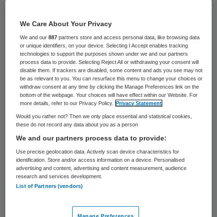
In Friesland wordt onderzoek gedaan naar
We Care About Your Privacy
Q-koorts. In de provincie is de afgelopen
We and our
887
partners store and access personal data, like browsing data
maanden een toename van het aantal
or unique identifiers, on your device. Selecting I Accept enables tracking
meldingen geconstateerd. Op dit moment
technologies to support the purposes shown under we and our partners
process data to provide. Selecting Reject All or withdrawing your consent will
zijn er 11 patiënten met Q-koorts gemeld.
disable them. If trackers are disabled, some content and ads you see may not
be as relevant to you. You can resurface this menu to change your choices or
Vier van hen komen uit Drachten of
withdraw consent at any time by clicking the Manage Preferences link on the
bottom of the webpage. Your choices will have effect within our Website. For
omgeving.
more details, refer to our Privacy Policy.
Privacy Statement
Would you rather not? Then we only place essential and statistical cookies,
De GGD in Friesland liet woensdag weten
these do not record any data about you as a person
samen met de Nederlandse Voedsel- en
We and our partners process data to provide:
Warenautoriteit (NVWA) met het onderzoek
Use precise geolocation data. Actively scan device characteristics for
identification. Store and/or access information on a device. Personalised
te zijn begonnen.
advertising and content, advertising and content measurement, audience
research and services development.
List of Partners (vendors)
Weinig meldingen
Manage Preferences