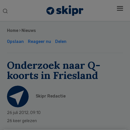
Search
this
Secondary
website
Sidebar
Home
›
Nieuws
Opslaan
Reageer nu
Delen
Onderzoek naar Q-
koorts in Friesland
Skipr Redactie
26 juli 2012
,
09:10
26 keer gelezen