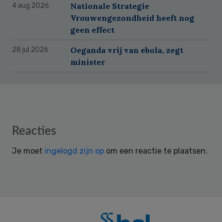
Nationale Strategie
4 aug 2026
Vrouwengezondheid heeft nog
geen effect
Oeganda vrij van ebola, zegt
28 jul 2026
minister
Reader
Reacties
Interactions
Je moet
ingelogd zijn op
om een reactie te plaatsen.