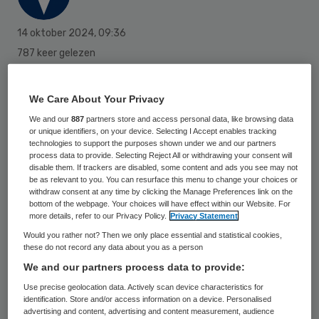
14 oktober 2024
,
09:36
787 keer gelezen
De universiteiten hebben vorig jaar bij
We Care About Your Privacy
elkaar opgeteld een verlies van ruim 105
We and our
887
partners store and access personal data, like browsing data
miljoen euro geleden. Ze verwachten dit
or unique identifiers, on your device. Selecting I Accept enables tracking
technologies to support the purposes shown under we and our partners
jaar zelfs meer dan een kwart miljard euro
process data to provide. Selecting Reject All or withdrawing your consent will
tekort te komen, dus meer dan twee keer
disable them. If trackers are disabled, some content and ads you see may not
be as relevant to you. You can resurface this menu to change your choices or
zoveel. Ook voor 2025 gaan de
withdraw consent at any time by clicking the Manage Preferences link on the
bottom of the webpage. Your choices will have effect within our Website. For
universiteiten uit van een verlies, meldt
more details, refer to our Privacy Policy.
Privacy Statement
accountantskantoor EY.
Would you rather not? Then we only place essential and statistical cookies,
these do not record any data about you as a person
We and our partners process data to provide:
Tien van de veertien onderzochte
Use precise geolocation data. Actively scan device characteristics for
identification. Store and/or access information on a device. Personalised
universiteiten leden verlies. Dat komt vooral
advertising and content, advertising and content measurement, audience