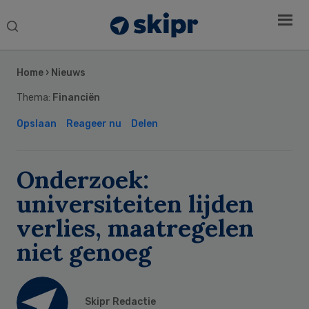
Search
this
Secondary
website
Sidebar
Home
›
Nieuws
Thema:
Financiën
Opslaan
Reageer nu
Delen
Onderzoek:
universiteiten lijden
verlies, maatregelen
niet genoeg
Skipr Redactie