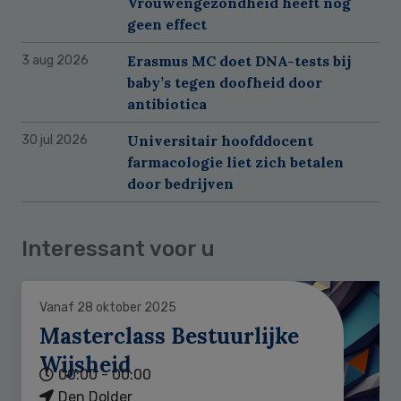
Vrouwengezondheid heeft nog
geen effect
Erasmus MC doet DNA-tests bij
3 aug 2026
baby’s tegen doofheid door
antibiotica
Universitair hoofddocent
30 jul 2026
farmacologie liet zich betalen
door bedrijven
Interessant voor u
Vanaf 28 oktober 2025
Masterclass Bestuurlijke
Wijsheid
00:00 - 00:00
Den Dolder