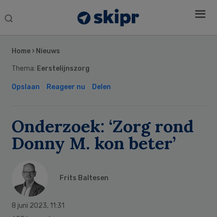
Search
this
Secondary
website
Sidebar
Home
›
Nieuws
Thema:
Eerstelijnszorg
Opslaan
Reageer nu
Delen
Onderzoek: ‘Zorg rond
Donny M. kon beter’
Frits Baltesen
8 juni 2023
,
11:31