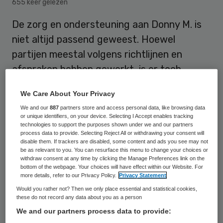
655 keer gelezen
De zorg en ondersteuning aan Donny M. is
niet altijd passend geweest. Hoewel
partijen meestal volgens richtlijnen en
afspraken hebben gewerkt, is er toch
verbetering nodig. Dit blijkt uit onderzoek
We Care About Your Privacy
van Toezicht Sociaal Domein.
We and our
887
partners store and access personal data, like browsing data
or unique identifiers, on your device. Selecting I Accept enables tracking
technologies to support the purposes shown under we and our partners
M. wordt verdacht van het ontvoeren,
process data to provide. Selecting Reject All or withdrawing your consent will
disable them. If trackers are disabled, some content and ads you see may not
seksueel misbruiken en vermoorden van de
be as relevant to you. You can resurface this menu to change your choices or
withdraw consent at any time by clicking the Manage Preferences link on the
9-jarige Gino in juni 2022. De
bottom of the webpage. Your choices will have effect within our Website. For
more details, refer to our Privacy Policy.
Privacy Statement
verbeterpunten zitten volgens het rapport
Would you rather not? Then we only place essential and statistical cookies,
vooral in de onderlinge samenwerking
these do not record any data about you as a person
tussen partijen in het straf-, zorg- en
We and our partners process data to provide: