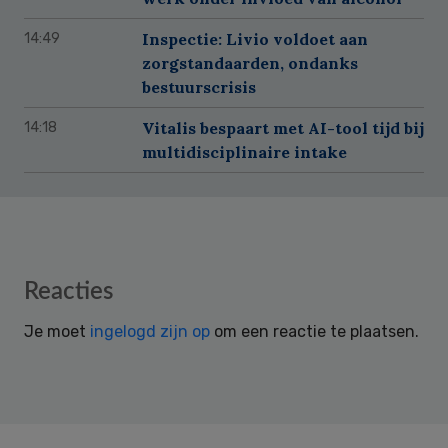
Inspectie: Livio voldoet aan
14:49
zorgstandaarden, ondanks
bestuurscrisis
Vitalis bespaart met AI-tool tijd bij
14:18
multidisciplinaire intake
Reader
Reacties
Interactions
Je moet
ingelogd zijn op
om een reactie te plaatsen.