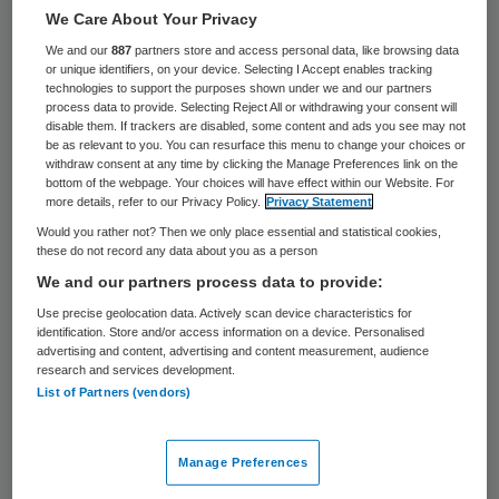
14 keer gelezen
We Care About Your Privacy
We and our
887
partners store and access personal data, like browsing data
Gerenommeerde Braziliaanse onderzoekers
or unique identifiers, on your device. Selecting I Accept enables tracking
technologies to support the purposes shown under we and our partners
hopen dat ze met de ervaringen met de
process data to provide. Selecting Reject All or withdrawing your consent will
disable them. If trackers are disabled, some content and ads you see may not
bestrijding van ebola en dengue
be as relevant to you. You can resurface this menu to change your choices or
(knokkelkoorts) binnen een jaar een vaccin
withdraw consent at any time by clicking the Manage Preferences link on the
bottom of the webpage. Your choices will have effect within our Website. For
kunnen uittesten dat mogelijk tegen het
more details, refer to our Privacy Policy.
Privacy Statement
zikavirus beschermt. Dit zei professor
Would you rather not? Then we only place essential and statistical cookies,
these do not record any data about you as a person
Jorge Kalil van het
We and our partners process data to provide:
staatsonderzoeksinstituut Butantan.
Use precise geolocation data. Actively scan device characteristics for
identification. Store and/or access information on a device. Personalised
advertising and content, advertising and content measurement, audience
Het zikavirus is gevreesd omdat het
research and services development.
waarschijnlijk ernstige hersenschade
List of Partners (vendors)
veroorzaakt bij ongeboren baby’s in
zwangere patiënten. Daar zijn al meer dan
Manage Preferences
4000 slachtoffertjes van geteld in Brazilië.