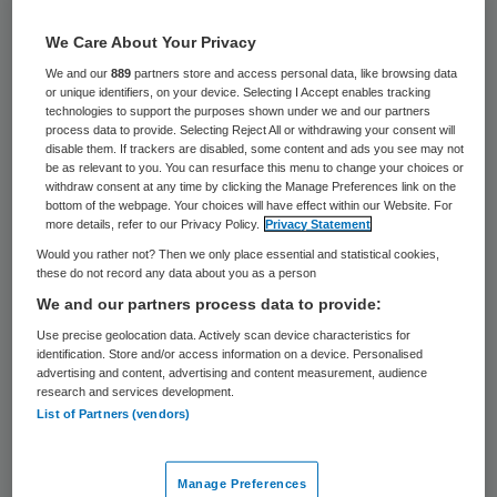
23 keer gelezen
We Care About Your Privacy
Tieners kiezen eerder een ongezonde snack
We and our
889
partners store and access personal data, like browsing data
or unique identifiers, on your device. Selecting I Accept enables tracking
wanneer ze daarvoor een afbeelding van
technologies to support the purposes shown under we and our partners
bijvoorbeeld chips of chocola hebben
process data to provide. Selecting Reject All or withdrawing your consent will
disable them. If trackers are disabled, some content and ads you see may not
gezien. Dat blijkt uit onderzoek onder
be as relevant to you. You can resurface this menu to change your choices or
withdraw consent at any time by clicking the Manage Preferences link on the
Amsterdamse scholieren uitgevoerd door
bottom of the webpage. Your choices will have effect within our Website. For
more details, refer to our Privacy Policy.
Privacy Statement
onderzoekers van de Universiteit van
Would you rather not? Then we only place essential and statistical cookies,
Amsterdam (UvA) en Universiteit Leiden
these do not record any data about you as a person
(UL). Binnenkort worden de resultaten
We and our partners process data to provide:
gepubliceerd in het vakblad Appetite.
Use precise geolocation data. Actively scan device characteristics for
identification. Store and/or access information on a device. Personalised
advertising and content, advertising and content measurement, audience
“Ons onderzoek bevestigt nog eens het
research and services development.
List of Partners (vendors)
negatieve effect dat ongezonde
voedselreclame heeft op het keuzegedrag
Manage Preferences
van kinderen”,
zegt Sanne de Wit
, een van