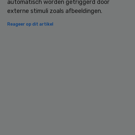
automatisch worden getriggerd door
externe stimuli zoals afbeeldingen.
Reageer op dit artikel
Primary
Sidebar