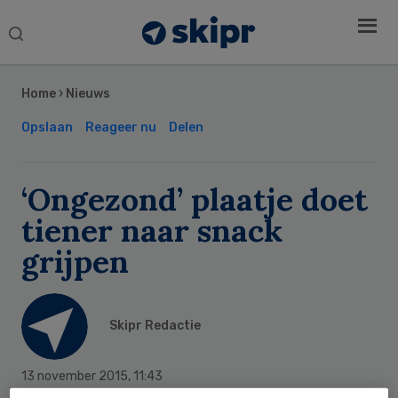
Search
this
Secondary
website
Sidebar
Home
›
Nieuws
Opslaan
Reageer nu
Delen
‘Ongezond’ plaatje doet
tiener naar snack
grijpen
Skipr Redactie
13 november 2015
,
11:43