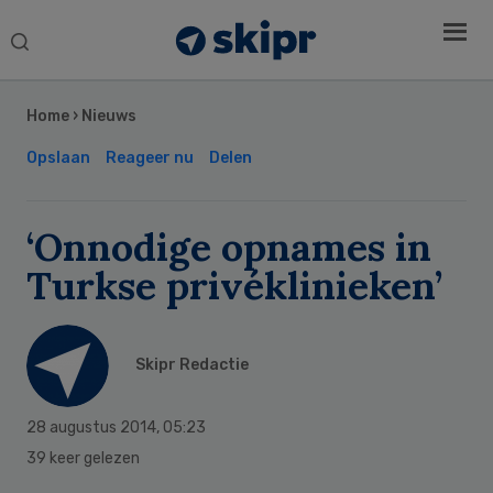
Search
this
Secondary
website
Sidebar
Home
›
Nieuws
Opslaan
Reageer nu
Delen
‘Onnodige opnames in
Turkse privéklinieken’
Skipr Redactie
28 augustus 2014
,
05:23
39 keer gelezen