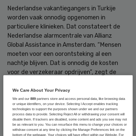
Nederlandse vakantiegangers in Turkije
worden vaak onnodig opgenomen in
particuliere klinieken. Dat constateert de
Nederlandse alarmcentrale van Allianz
Global Assistance in Amsterdam. “Mensen
moeten voor een oorontsteking al een
nachtje blijven. Dat is onnodig de kosten
voor de verzekeraar opdrijven”, zegt de
woordvoerster van de alarmcentrale.
We Care About Your Privacy
“Wij zien al langere tijd dat artsen bij
We and our
889
partners store and access personal data, like browsing data
privéklinieken patiënten vaak uitgebreider
or unique identifiers, on your device. Selecting I Accept enables tracking
technologies to support the purposes shown under we and our partners
behandelen dan nodig is. Ze moeten
process data to provide. Selecting Reject All or withdrawing your consent will
disable them. If trackers are disabled, some content and ads you see may not
meerdere keren de kliniek bezoeken of
be as relevant to you. You can resurface this menu to change your choices or
withdraw consent at any time by clicking the Manage Preferences link on the
krijgen onzinnige en onnodige onderzoeken”,
bottom of the webpage. Your choices will have effect within our Website. For