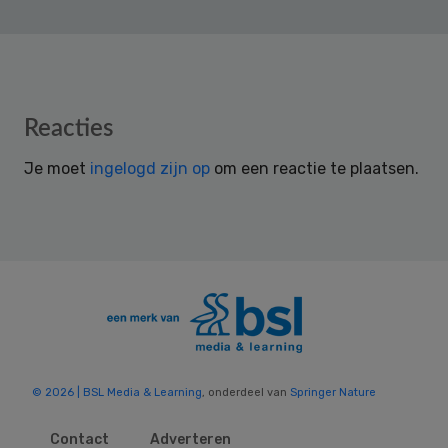
Reader
Reacties
Interactions
Je moet
ingelogd zijn op
om een reactie te plaatsen.
© 2026 | BSL Media & Learning
, onderdeel van
Springer Nature
Contact
Adverteren