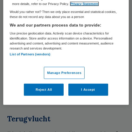
zegt de woordvoerster. In tegenstelling tot
more details, refer to our Privacy Policy.
Privacy Statement
Would you rather not? Then we only place essential and statistical cookies,
vorig jaar moeten mensen nu al zelfs een
these do not record any data about you as a person
nachtje blijven voor iets kleins. Het gaat
We and our partners process data to provide:
weliswaar nog maar om enkele gevallen,
Use precise geolocation data. Actively scan device characteristics for
identification. Store and/or access information on a device. Personalised
maar het is weer een nieuwe manier om
advertising and content, advertising and content measurement, audience
hogere declaraties bij de verzekeraar te
research and services development.
List of Partners (vendors)
kunnen indienen.
Allianz Global Assistance verzorgt de
Manage Preferences
medische hulpverlening voor meer dan 1,5
miljoen Nederlanders en de pechhulp- en
Reject All
I Accept
ongevallenhulp voor 2,5 miljoen auto’s.
Terugvlucht