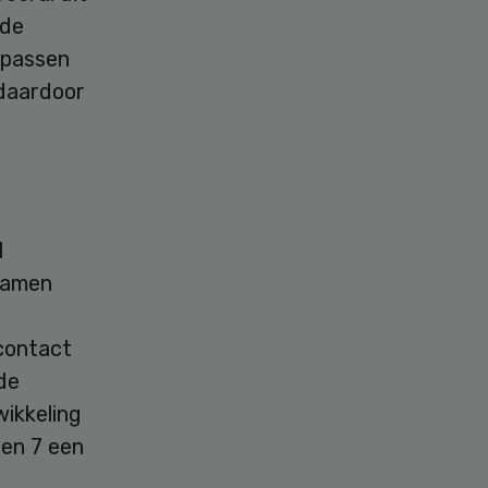
wde
epassen
daardoor
l
 namen
contact
de
wikkeling
een 7 een