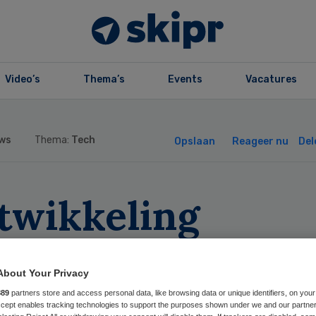
Video’s
Thema’s
Events
Vacatures
ws
Thema:
Tech
Opslaan
Reageer nu
Del
twikkeling
tagedreven zorg
About Your Privacy
oort ruime
889
partners store and access personal data, like browsing data or unique identifiers, on your
Accept enables tracking technologies to support the purposes shown under we and our partne