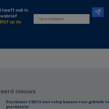
l heeft ook in
uwsbrief
Blijf op de
teerd nieuws
Psychiater UMCG ziet volop kansen voor gebruik va
psychiatrie