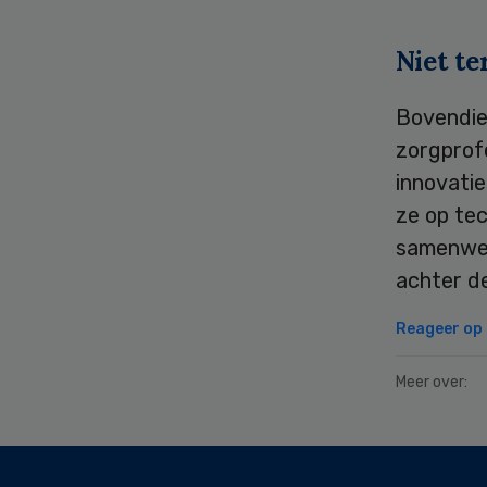
Niet t
Bovendie
zorgprof
innovatie
ze op tec
samenwer
achter de
Reageer op d
Meer over:
Secondary
Sidebar