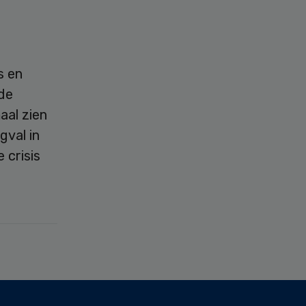
s en
de
aal zien
gval in
 crisis