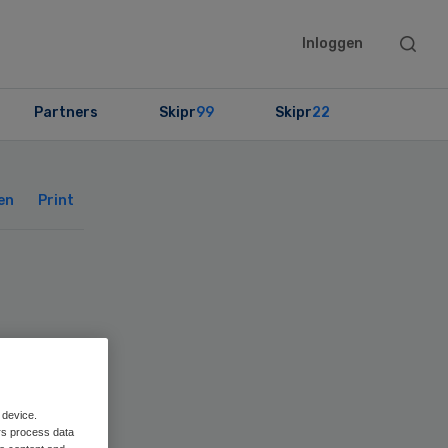
Searc
Inloggen
this
websit
Partners
Skipr
99
Skipr
22
Primary
Sidebar
en
Print
 device.
rs process data