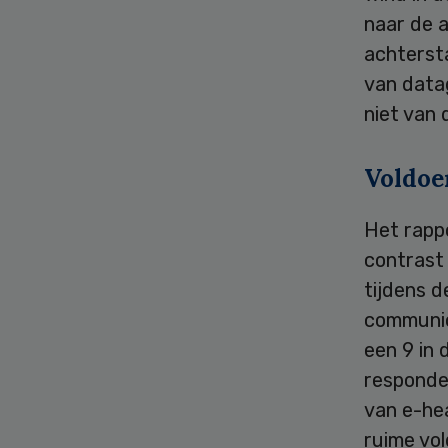
naar de 
achterst
van data
niet van 
Voldoe
Het rappo
contrast
tijdens d
communic
een 9 in 
responden
van e-hea
ruime vo