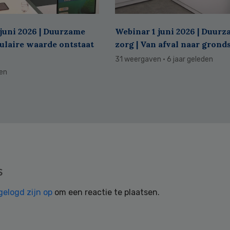
juni 2026 | Duurzame
Webinar 1 juni 2026 | Duur
culaire waarde ontstaat
zorg | Van afval naar grond
31 weergaven
· 6 jaar geleden
den
s
gelogd zijn op
om een reactie te plaatsen.