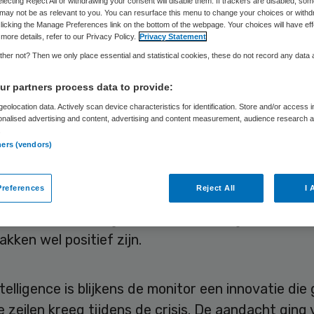
voldoende
electing Reject All or withdrawing your consent will disable them. If trackers are disabled, so
may not be as relevant to you. You can resurface this menu to change your choices or withd
licking the Manage Preferences link on the bottom of the webpage. Your choices will have eff
more details, refer to our Privacy Policy.
Privacy Statement
her not? Then we only place essential and statistical cookies, these do not record any data
Sytse Wilman
29 mei 2020
,
08:12
1321 keer gelezen
r partners process data to provide:
eolocation data. Actively scan device characteristics for identification. Store and/or access 
onalised advertising and content, advertising and content measurement, audience research 
ven zorg blijft achter in de innovatieversnelling 
.
ners (vendors)
e coronacrisis is ingezet. Dat onderdeel krijgt als
jfer een 3 in de Zorg Innovatie Monitor van Turne
references
Reject All
I 
tieadviesbureau vroeg tientallen bestuurders, m
sionals uit de zorg naar hun bevindingen, die op v
akken wel positief zijn.
telligence is blijkens de monitor een innovatie die
e zeilen kreeg tijdens de crisis. De aandacht ging 