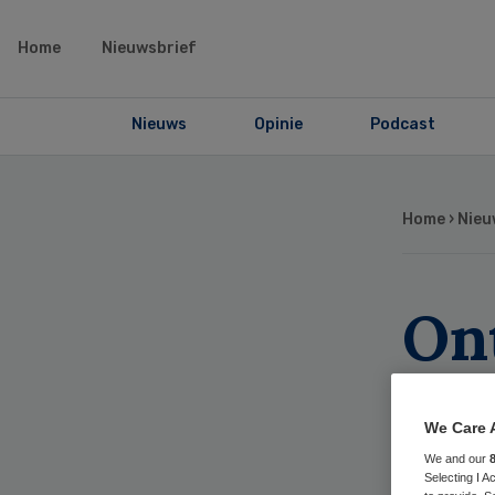
Home
Nieuwsbrief
Nieuws
Opinie
Podcast
Home
›
Nieu
On
da
We Care 
sc
We and our
Selecting I 