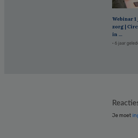
Webinar 1 
zorg | Cir
in ...
· 6 jaar gele
Reader
Reactie
Interactions
Je moet
in