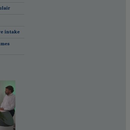
ulair
re intake
ames