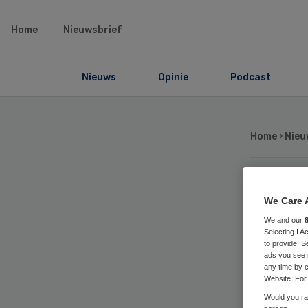
Home
Nieuwsbrief
Nieuws
Opinie
Podcast
Home
›
Nieu
ONV
We Care 
We and our
tr
Selecting I 
to provide. S
ads you see 
we
any time by c
Website. For 
Would you rat