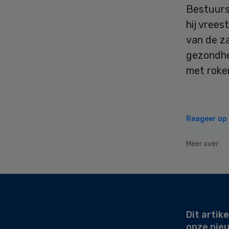
Bestuurs
hij vrees
van de z
gezondhe
met roke
Reageer op d
Meer over:
Secondary
Sidebar
Dit artike
onze nie