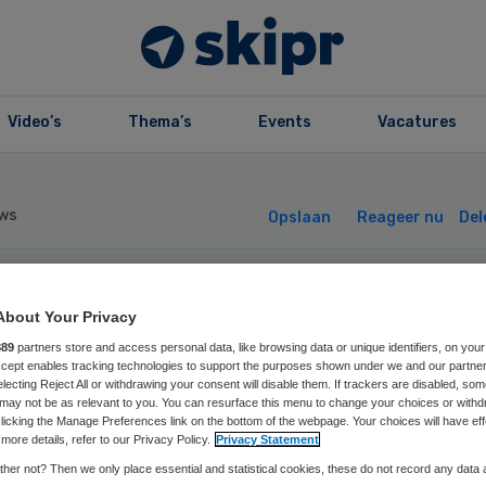
Video’s
Thema’s
Events
Vacatures
ws
Opslaan
Reageer nu
Del
Z: fiscale regel
About Your Privacy
889
partners store and access personal data, like browsing data or unique identifiers, on your
eft gezondheid
Accept enables tracking technologies to support the purposes shown under we and our partne
electing Reject All or withdrawing your consent will disable them. If trackers are disabled, so
may not be as relevant to you. You can resurface this menu to change your choices or withd
rknemer
licking the Manage Preferences link on the bottom of the webpage. Your choices will have eff
more details, refer to our Privacy Policy.
Privacy Statement
her not? Then we only place essential and statistical cookies, these do not record any data