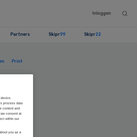
Searc
Inloggen
this
websit
Partners
Skipr
99
Skipr
22
Primary
Sidebar
en
Print
 device.
rs process data
me content and
raw consent at
ect within our
 about you as a