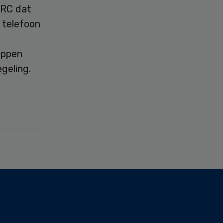
NRC dat
 telefoon
oppen
geling.