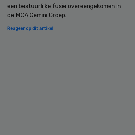
een bestuurlijke fusie overeengekomen in
de MCA Gemini Groep.
Reageer op dit artikel
Primary
Sidebar