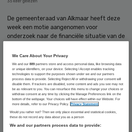
35 keer gelezen
De gemeenteraad van Alkmaar heeft deze
week een motie aangenomen voor
onderzoek naar de financiële situatie van de
MCA Gemini Groep. De ziekenhuisgroep
weerspreekt met klem dat het
We Care About Your Privacy
voortbestaan van het ziekenhuis in het
We and our
889
partners store and access personal data, like browsing data
or unique identifiers, on your device. Selecting I Accept enables tracking
geding is.
technologies to support the purposes shown under we and our partners
process data to provide. Selecting Reject All or withdrawing your consent will
disable them. If trackers are disabled, some content and ads you see may not
De Alkmaarse raad maakt zich ernstig
be as relevant to you. You can resurface this menu to change your choices or
zorgen maakt over de toekomst van het
withdraw consent at any time by clicking the Manage Preferences link on the
bottom of the webpage. Your choices will have effect within our Website. For
ziekenhuis met locaties in Alkmaar en Den
more details, refer to our Privacy Policy.
Privacy Statement
Helder. Eerder al stuurde de gemeenteraad
Would you rather not? Then we only place essential and statistical cookies,
these do not record any data about you as a person
van Den Helder een
brief naar de
We and our partners process data to provide:
Nederlandse Zorgautoriteit (NZa),
waarin