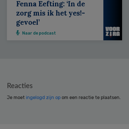
Fenna Eefting: ‘In de
zorg mis ik het yes!-
gevoel’
Naar de podcast
Reader
Reacties
Interactions
Je moet
ingelogd zijn op
om een reactie te plaatsen.