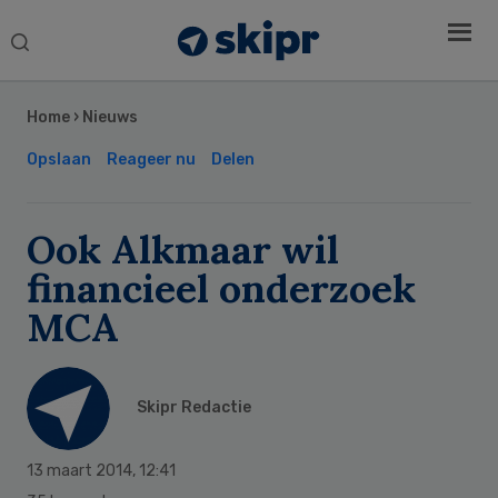
Search
this
Secondary
website
Sidebar
Home
›
Nieuws
Opslaan
Reageer nu
Delen
Ook Alkmaar wil
financieel onderzoek
MCA
Skipr Redactie
13 maart 2014
,
12:41