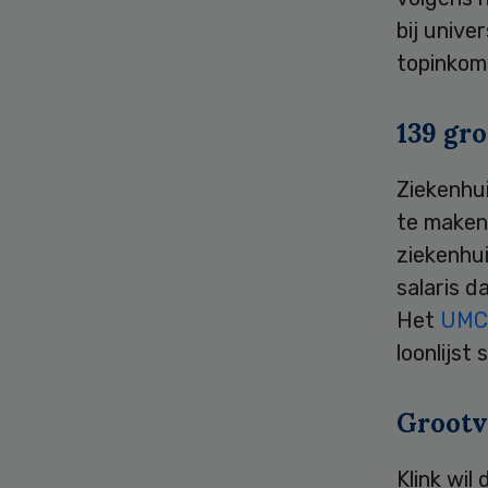
bij unive
topinkom
139 gr
Ziekenhu
te maken
ziekenhui
salaris d
Het
UMC
loonlijst 
Grootv
Klink wil