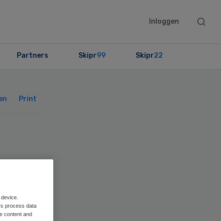
Searc
Inloggen
this
websit
Partners
Skipr
99
Skipr
22
Primary
Sidebar
en
Print
en
 device.
rs process data
me content and