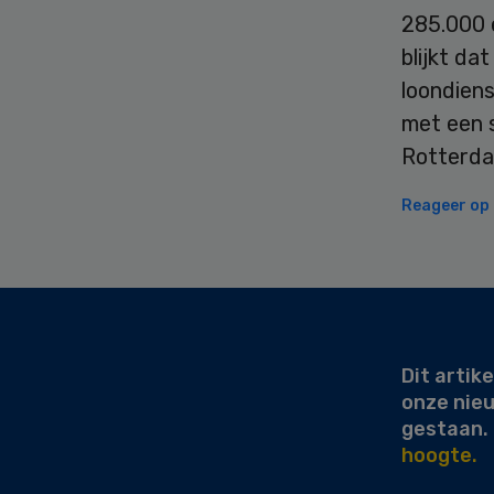
285.000 e
blijkt da
loondien
met een s
Rotterda
Reageer op d
Secondary
Sidebar
Dit artike
onze nie
gestaan.
hoogte.