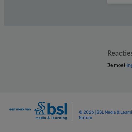
Reader
Reactie
Interactions
Je moet
in
© 2026 | BSL Media & Learn
Nature