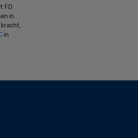
et FD
sen in
 kracht,
MC
in