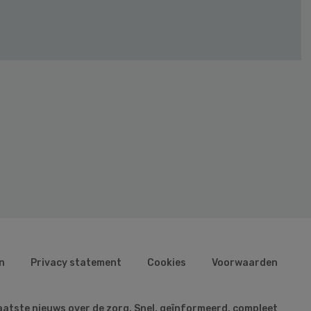
n
Privacy statement
Cookies
Voorwaarden
aatste nieuws over de zorg. Snel, geïnformeerd, compleet