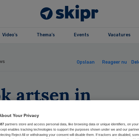
Video’s
Thema’s
Events
Vacatures
ws
Opslaan
Reageer nu
Del
k artsen in
ondienst verdien
About Your Privacy
salaris’
887
partners store and access personal data, like browsing data or unique identifiers, on your
Accept enables tracking technologies to support the purposes shown under we and our partne
electing Reject All or withdrawing your consent will disable them. If trackers are disabled, so