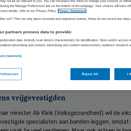
may not be as relevant to you. You can resurface this menu to change your choices or withd
licking the Manage Preferences link on the bottom of the webpage. Your choices will have eff
more details, refer to our Privacy Policy.
Privacy Statement
Skipr Redactie
28 juli 2010
,
09:45
33 keer gelezen
her not? Then we only place essential and statistical cookies, these do not record any data
r partners process data to provide:
eolocation data. Actively scan device characteristics for identification. Store and/or access 
 medisch specialisten die in loondienst zijn bij
onalised advertising and content, advertising and content measurement, audience research 
.
che ziekenhuizen, verdienen veel meer dan het
ners (vendors)
en van 188.000 euro. Dat blijkt uit onderzoek va
ele Dagblad, dat de resultaten woensdag heeft
references
Reject All
I 
eerd.
ns vrijgevestigden
air minister Ab Klink (Volksgezondheid) wil de in
evestigde specialisten aan banden leggen, omdat 
em vaak te veel verdienen. Maar ook artsen in loo