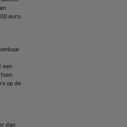
een
000 euro.
openbaar
t een
rtsen.
rs op de
eer dan