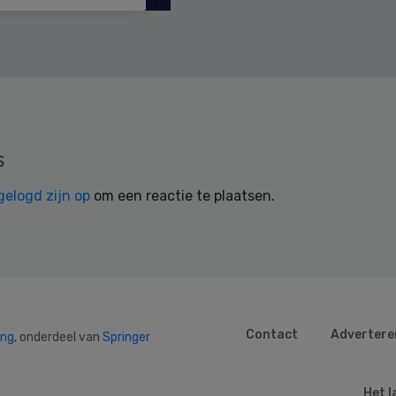
s
gelogd zijn op
om een reactie te plaatsen.
Contact
Advertere
ing
, onderdeel van
Springer
Het l