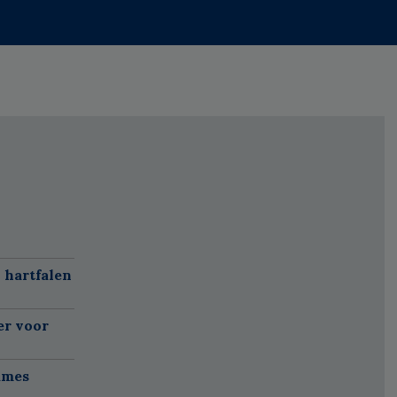
 hartfalen
er voor
ames