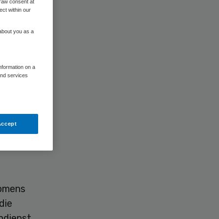
raw consent at
ect within our
 about you as a
information on a
and services
n het
Accept
komens
die
ndienst