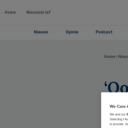
Home
Nieuwsbrief
Nieuws
Opinie
Podcast
Home
›
Nieu
‘Oo
lo
We Care 
top
We and our
Selecting I 
to provide. S