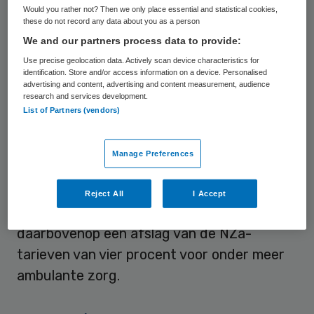
behandeld, grotendeels op de klinische
Would you rather not? Then we only place essential and statistical cookies,
these do not record any data about you as a person
afdeling. Het geding dient op 14 januari
We and our partners process data to provide:
voor de rechtbank in Den Haag.
Use precise geolocation data. Actively scan device characteristics for
identification. Store and/or access information on a device. Personalised
advertising and content, advertising and content measurement, audience
Afslag NZa-tarieven
research and services development.
List of Partners (vendors)
De Boog krijgt betaald van het ministerie op
basis van NZa-tarieven per ‘product’ en een
Manage Preferences
maximale dagprijs (combinatie van
behandeling, dagbesteding en verblijf). Het
Reject All
I Accept
ministerie hanteert volgens GGNet
daarbovenop een afslag van de NZa-
tarieven van vier procent voor onder meer
ambulante zorg.