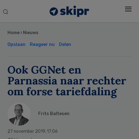
Search
this
Secondary
website
Sidebar
Home
›
Nieuws
Opslaan
Reageer nu
Delen
Ook GGNet en
Parnassia naar rechter
om forse tariefdaling
Frits Baltesen
27 november 2019
,
17:06