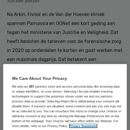
306 keer gelezen
Na Arkin, Fivoor en de Van der Hoeven kliniek
spannen Parnassia en GGNet een kort geding aan
tegen het ministerie van Justitie en Veiligheid. Dat
heeft besloten de tarieven voor de forensische zorg
in 2020 op onderdelen te korten en gaat werken met
een maximale dagprijs. Dat betekent een
budgetdaling van tien procent.
We Care About Your Privacy
We and our
887
partners store and access personal data, like browsing data
“Dat kunnen we niet betalen”, zegt een
or unique identifiers, on your device. Selecting I Accept enables tracking
woordvoerder van GGNet. Bij GGNet gaat
technologies to support the purposes shown under we and our partners
process data to provide. Selecting Reject All or withdrawing your consent will
het om de forensisch psychiatrische
disable them. If trackers are disabled, some content and ads you see may not
be as relevant to you. You can resurface this menu to change your choices or
afdeling De Boog in Warnsveld (Gelderland),
withdraw consent at any time by clicking the Manage Preferences link on the
bottom of the webpage. Your choices will have effect within our Website. For
waar ongeveer tachtig cliënten worden
more details, refer to our Privacy Policy.
Privacy Statement