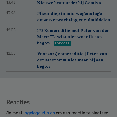
Nieuwe bestuurder bij Gemiva
13:43
Pfizer diep in min wegens lage
13:26
omzetverwachting covidmiddelen
172 Zomereditie met Peter van der
12:05
Meer: 'Ik wist niet waar ik aan
begon'
PODCAST
Voorzorg zomereditie | Peter van
12:05
der Meer wist niet waar hij aan
begon
Reader
Reacties
Interactions
Je moet
ingelogd zijn op
om een reactie te plaatsen.