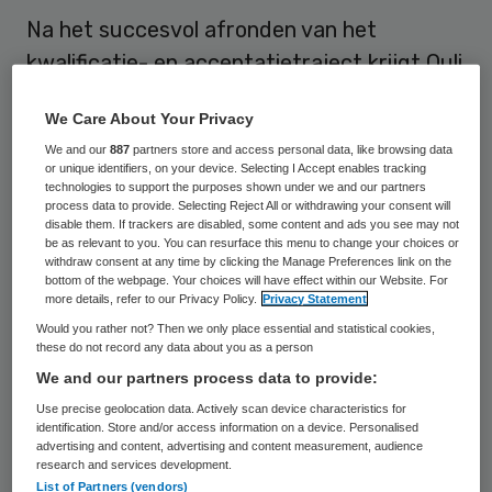
Na het succesvol afronden van het
kwalificatie- en acceptatietraject krijgt Quli
als vijfde PGO het MedMij-label. Eerder
We Care About Your Privacy
kregen Dimpy, ivido, Selfcare en Medsafe
We and our
887
partners store and access personal data, like browsing data
het MedMij-label.
or unique identifiers, on your device. Selecting I Accept enables tracking
technologies to support the purposes shown under we and our partners
process data to provide. Selecting Reject All or withdrawing your consent will
Een
MedMij-label
betekent dat het PGO
disable them. If trackers are disabled, some content and ads you see may not
be as relevant to you. You can resurface this menu to change your choices or
voldoet aan alle afspraken over uitwisseling
withdraw consent at any time by clicking the Manage Preferences link on the
van gegevens die zijn vastgelegd in het
bottom of the webpage. Your choices will have effect within our Website. For
more details, refer to our Privacy Policy.
Privacy Statement
MedMij Afsprakenstelsel. Zorggebruikers
Would you rather not? Then we only place essential and statistical cookies,
krijgen hierdoor meer regie over hun
these do not record any data about you as a person
gezondheid. Medio 2020 moeten iedereen
We and our partners process data to provide:
kunnen beschikken over een elektronisch
Use precise geolocation data. Actively scan device characteristics for
identification. Store and/or access information on a device. Personalised
afschrift van hun eigen medische
advertising and content, advertising and content measurement, audience
research and services development.
gegevens. Wanneer men kiest voor een PGO
List of Partners (vendors)