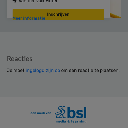
Van der Valk Hotel
Inschrijven
Meer informatie
Reader
Reacties
Interactions
Je moet
ingelogd zijn op
om een reactie te plaatsen.