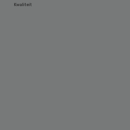
Kwaliteit
Primary
Sidebar