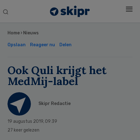
Search
this
Secondary
website
Sidebar
Home
›
Nieuws
Opslaan
Reageer nu
Delen
Ook Quli krijgt het
MedMij-label
Skipr Redactie
19 augustus 2019
,
09:39
27 keer gelezen