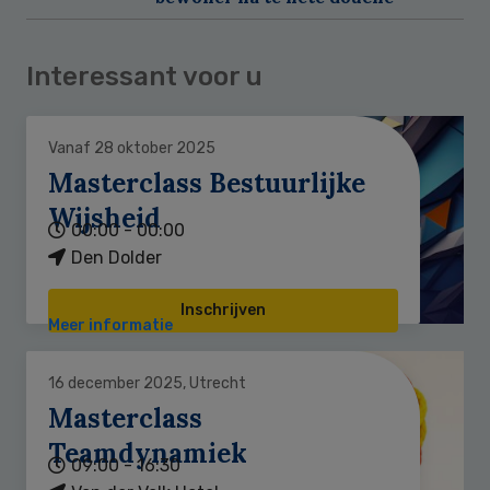
Interessant voor u
Vanaf 28 oktober 2025
Masterclass Bestuurlijke
Wijsheid
00:00 - 00:00
Den Dolder
Inschrijven
Meer informatie
16 december 2025, Utrecht
Masterclass
Teamdynamiek
09:00 - 16:30