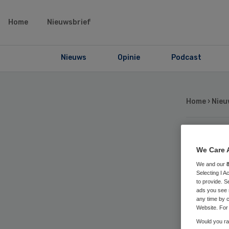
Home
Nieuwsbrief
Nieuws
Opinie
Podcast
Home
›
Nieu
Oo
We Care 
We and our
in
Selecting I 
to provide. S
ads you see 
any time by c
Website. For 
Would you rat