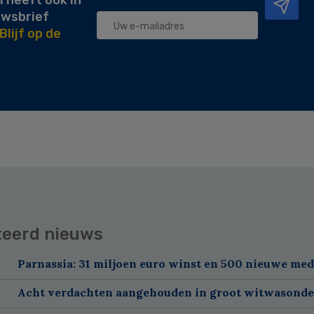
l heeft ook in
uwsbrief
Blijf op de
teerd nieuws
Parnassia: 31 miljoen euro winst en 500 nieuwe me
Acht verdachten aangehouden in groot witwasond