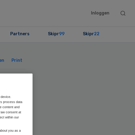
Searc
Inloggen
this
websit
Partners
Skipr
99
Skipr
22
Primary
Sidebar
en
Print
ng
 device.
rs process data
me content and
raw consent at
ect within our
 about you as a