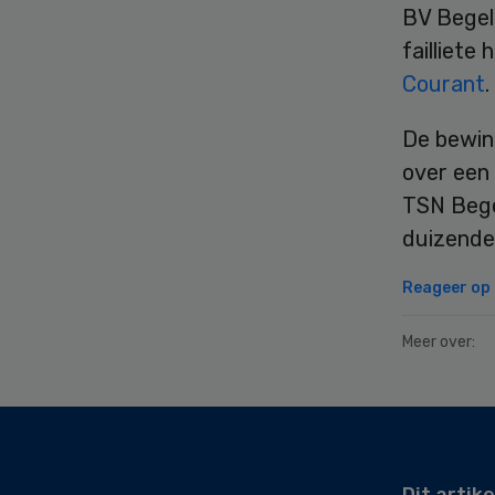
BV Begel
failliete
Courant
.
De bewin
over een
TSN Bege
duizende
Reageer op d
Meer over:
Secondary
Sidebar