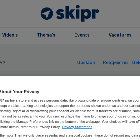
Video’s
Thema’s
Events
Vacatures
ws
Opslaan
Reageer nu
Del
k TSN Begeleidi
About Your Privacy
887
partners store and access personal data, like browsing data or unique identifiers, on your
 problemen
Accept enables tracking technologies to support the purposes shown under we and our partne
electing Reject All or withdrawing your consent will disable them. If trackers are disabled, so
may not be as relevant to you. You can resurface this menu to change your choices or withd
licking the Manage Preferences link on the bottom of the webpage. Your choices will have eff
more details, refer to our Privacy Policy.
Privacy Statement
her not? Then we only place essential and statistical cookies, these do not record any data