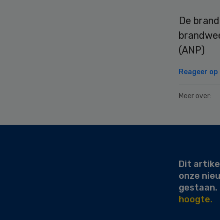
De brand 
brandwee
(ANP)
Reageer op d
Meer over:
Secondary
Sidebar
Dit artike
onze nie
gestaan.
hoogte.