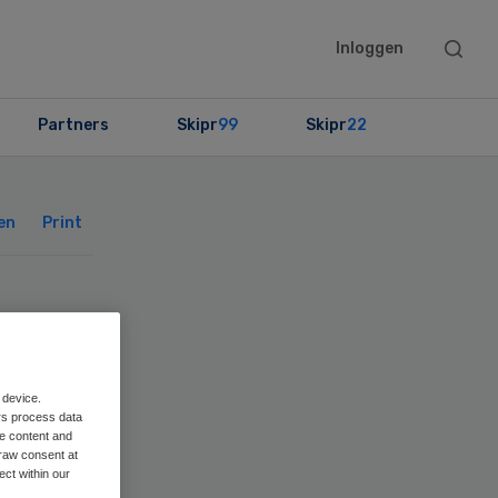
Searc
Inloggen
this
websit
Partners
Skipr
99
Skipr
22
Primary
Sidebar
en
Print
 device.
rs process data
me content and
raw consent at
ect within our