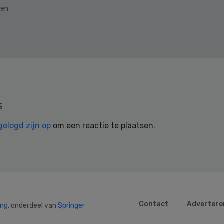
den
s
gelogd zijn op
om een reactie te plaatsen.
Contact
Advertere
ing
, onderdeel van
Springer