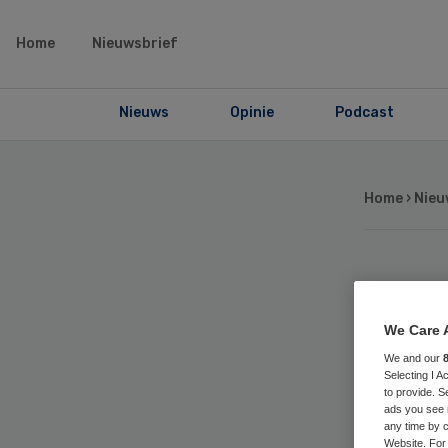
Home
Nieuwsbrief
Nieuws
Opinie
Podcast
Home
›
Nieu
Op
We Care 
He
We and our
Selecting I 
br
to provide. S
ads you see 
any time by c
Website. For 