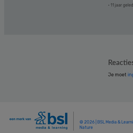
· 11 jaar gele
Reader
Reactie
Interactions
Je moet
in
© 2026 | BSL Media & Learn
Nature