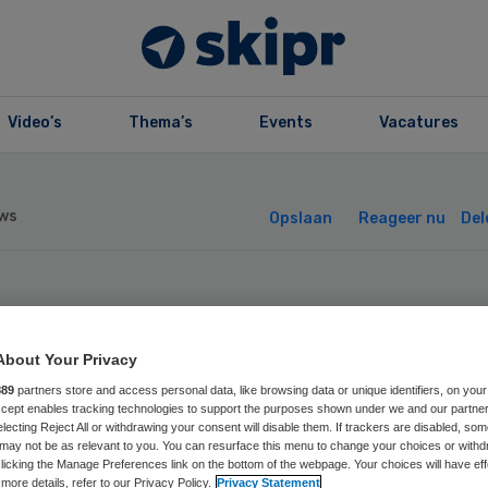
Video’s
Thema’s
Events
Vacatures
ws
Opslaan
Reageer nu
Del
eratiekamers
About Your Privacy
erlen dicht door
889
partners store and access personal data, like browsing data or unique identifiers, on your
Accept enables tracking technologies to support the purposes shown under we and our partne
and
electing Reject All or withdrawing your consent will disable them. If trackers are disabled, so
may not be as relevant to you. You can resurface this menu to change your choices or withd
licking the Manage Preferences link on the bottom of the webpage. Your choices will have eff
more details, refer to our Privacy Policy.
Privacy Statement